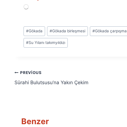
Y
ü
k
l
Post
e
#
Gökada
#
Gökada birleşmesi
#
Gökada çarpışma
n
Tags:
i
#
Su Yılanı takımyıldızı
y
o
r
.
.
.
Yazı
PREVIOUS
Sürahi Bulutsusu’na Yakın Çekim
gezinmesi
Benzer