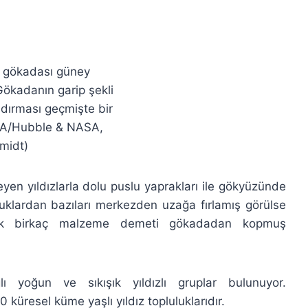
40 gökadası güney
Gökadanın garip şekli
ndırması geçmişte bir
(ESA/Hubble & NASA,
midt)
en yıldızlarla dolu puslu yaprakları ile gökyüzünde
buklardan bazıları merkezden uzağa fırlamış görülse
ılık birkaç malzeme demeti gökadadan kopmuş
 yoğun ve sıkışık yıldızlı gruplar bulunuyor.
küresel küme yaşlı yıldız topluluklarıdır.