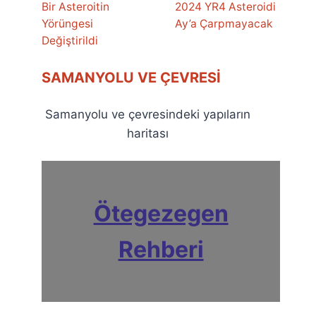
Bir Asteroitin
2024 YR4 Asteroidi
Yörüngesi
Ay’a Çarpmayacak
Değiştirildi
SAMANYOLU VE ÇEVRESI
Samanyolu ve çevresindeki yapıların
haritası
Ötegezegen
Rehberi