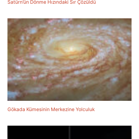
Satürn’ün Dönme Hızındaki Sır Çözüldü
Gökada Kümesinin Merkezine Yolculuk