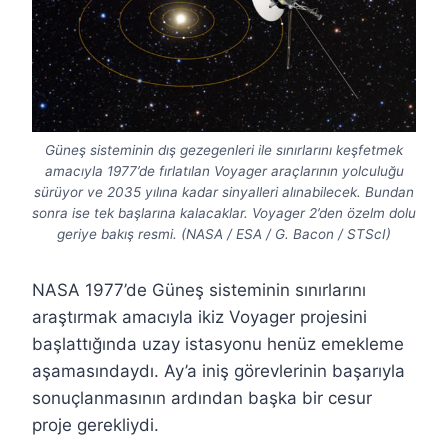
Güneş sisteminin dış gezegenleri ile sınırlarını keşfetmek
amacıyla 1977’de fırlatılan Voyager araçlarının yolculuğu
sürüyor ve 2035 yılına kadar sinyalleri alınabilecek. Bundan
sonra ise tek başlarına kalacaklar. Voyager 2’den özelm dolu
geriye bakış resmi. (NASA / ESA / G. Bacon / STScI)
NASA 1977’de Güneş sisteminin sınırlarını
araştırmak amacıyla ikiz Voyager projesini
başlattığında uzay istasyonu henüz emekleme
aşamasındaydı. Ay’a iniş görevlerinin başarıyla
sonuçlanmasının ardından başka bir cesur
proje gerekliydi.