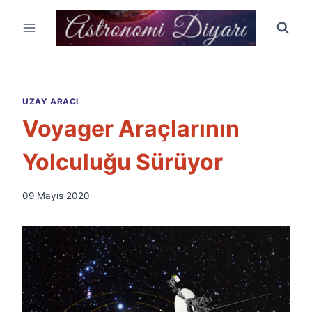
Skip
to
content
UZAY ARACI
Voyager Araçlarının
Yolculuğu Sürüyor
By
09 Mayıs 2020
Ümit
Fuat
Özyar