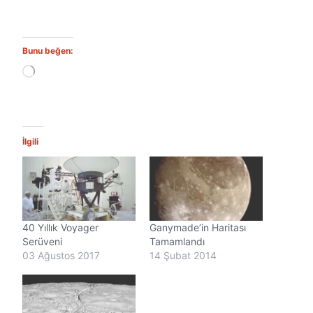
Bunu beğen:
Y
ü
k
l
e
n
İlgili
i
y
o
r
.
.
40 Yıllık Voyager
Ganymade’in Haritası
.
Serüveni
Tamamlandı
03 Ağustos 2017
14 Şubat 2014