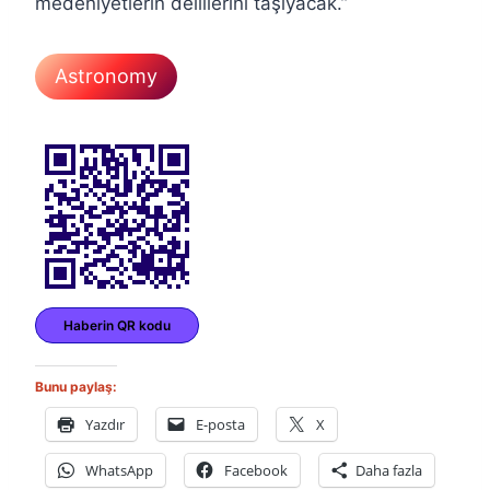
medeniyetlerin delillerini taşıyacak.”
Astronomy
Haberin QR kodu
Bunu paylaş:
Yazdır
E-posta
X
WhatsApp
Facebook
Daha fazla