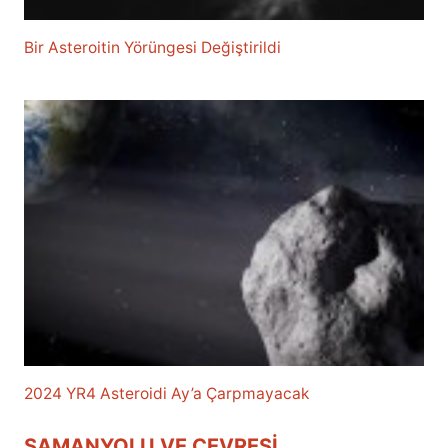
Bir Asteroitin Yörüngesi Değiştirildi
2024 YR4 Asteroidi Ay’a Çarpmayacak
SAMANYOLU VE ÇEVRESI