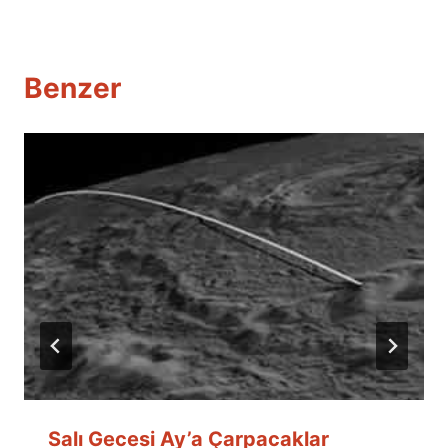
Benzer
Salı Gecesi Ay’a Çarpacaklar