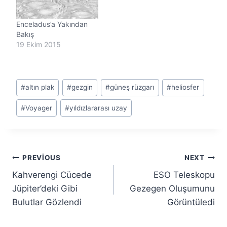
Enceladus’a Yakından
Bakış
19 Ekim 2015
Post
#
altın plak
#
gezgin
#
güneş rüzgarı
#
heliosfer
Tags:
#
Voyager
#
yıldızlararası uzay
Yazı
PREVIOUS
NEXT
Kahverengi Cücede
ESO Teleskopu
gezinmesi
Jüpiter’deki Gibi
Gezegen Oluşumunu
Bulutlar Gözlendi
Görüntüledi