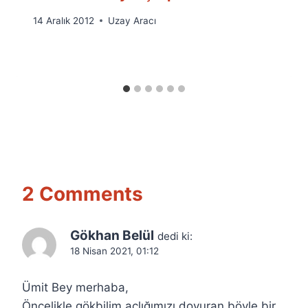
By
14 Aralık 2012
Uzay Aracı
Ümit
Fuat
Özyar
2 Comments
Gökhan Belül
dedi ki:
18 Nisan 2021, 01:12
Ümit Bey merhaba,
Öncelikle gökbilim açlığımızı doyuran böyle bir