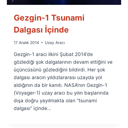
Gezgin-1 Tsunami
Dalgası İçinde
By
17 Aralık 2014
Uzay Aracı
Ümit
Gezgin-1 aracı ilkini Şubat 2014’de
Fuat
Özyar
gözlediği şok dalgalarının devam ettiğini ve
üçüncüsünü gözlediğini bildirdi. Her şok
dalgası aracın yıldızlararası uzayda yol
aldığının da bir kanıtı. NASA’nın Gezgin-1
(Voyager-1) uzay aracı bu yılın başlarında
dışa doğru yayılmakta olan “tsunami
dalgası” içinde…