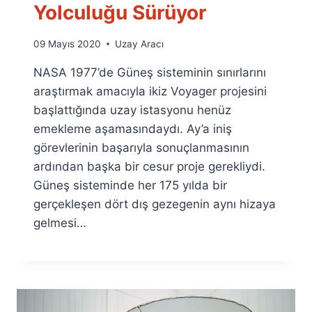
Yolculuğu Sürüyor
By
09 Mayıs 2020
Uzay Aracı
Ümit
NASA 1977’de Güneş sisteminin sınırlarını
Fuat
Özyar
araştırmak amacıyla ikiz Voyager projesini
başlattığında uzay istasyonu henüz
emekleme aşamasındaydı. Ay’a iniş
görevlerinin başarıyla sonuçlanmasının
ardından başka bir cesur proje gerekliydi.
Güneş sisteminde her 175 yılda bir
gerçekleşen dört dış gezegenin aynı hizaya
gelmesi…