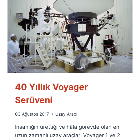
40 Yıllık Voyager
Serüveni
By
03 Ağustos 2017
Uzay Aracı
Ümit
İnsanlığın ürettiği ve hâlâ görevde olan en
Fuat
Özyar
uzun zamanlı uzay araçları Voyager 1 ve 2