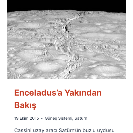
Enceladus’a Yakından
Bakış
By
19 Ekim 2015
Güneş Sistemi
,
Saturn
Ümit
Cassini uzay aracı Satürn’ün buzlu uydusu
Fuat