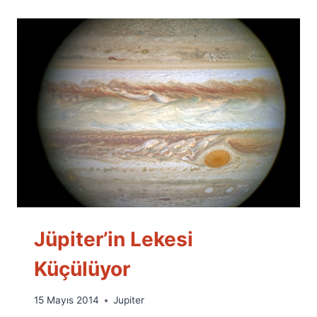
Jüpiter’in Lekesi
Küçülüyor
By
15 Mayıs 2014
Jupiter
Ümit