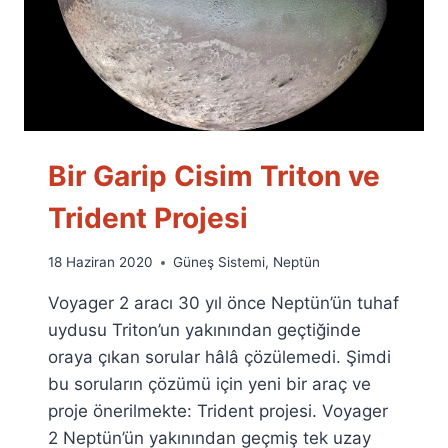
Bir Garip Cisim Triton ve
Trident Projesi
By
18 Haziran 2020
Güneş Sistemi
,
Neptün
Ümit
Voyager 2 aracı 30 yıl önce Neptün’ün tuhaf
Fuat
Özyar
uydusu Triton’un yakınından geçtiğinde
oraya çıkan sorular hâlâ çözülemedi. Şimdi
bu soruların çözümü için yeni bir araç ve
proje önerilmekte: Trident projesi. Voyager
2 Neptün’ün yakınından geçmiş tek uzay