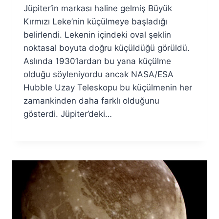
Jüpiter’in markası haline gelmiş Büyük
Fuat
Özyar
Kırmızı Leke’nin küçülmeye başladığı
belirlendi. Lekenin içindeki oval şeklin
noktasal boyuta doğru küçüldüğü görüldü.
Aslında 1930’lardan bu yana küçülme
olduğu söyleniyordu ancak NASA/ESA
Hubble Uzay Teleskopu bu küçülmenin her
zamankinden daha farklı olduğunu
gösterdi. Jüpiter’deki…