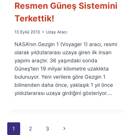
Resmen Güneş Sistemini
Terkettik!
By
13 Eylül 2013
Uzay Aracı
Ümit
NASA’nın Gezgin 1 (Voyager 1) aracı, resmi
Fuat
Özyar
olarak yıldızlararası uzaya giren ilk insan
yapımı araçtır. 36 yaşındaki sonda
Güneş’ten 19 milyar kilometre uzaklıkta
bulunuyor. Yeni verilere göre Gezgin 1
bilinenden daha önce, yaklaşık 1 yıl önce
yıldızlararası uzaya girdiğini gösteriyor….
Page
Next
1
2
3