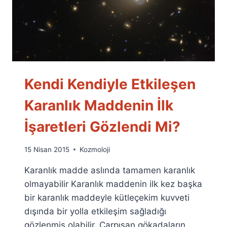
Kendi Kendiyle Etkileşen
Karanlık Maddenin İlk
İşaretleri Gözlendi Mi?
By
15 Nisan 2015
Kozmoloji
Ümit
Karanlık madde aslında tamamen karanlık
Fuat
Özyar
olmayabilir Karanlık maddenin ilk kez başka
bir karanlık maddeyle kütleçekim kuvveti
dışında bir yolla etkileşim sağladığı
gözlenmiş olabilir. Çarpışan gökadaların