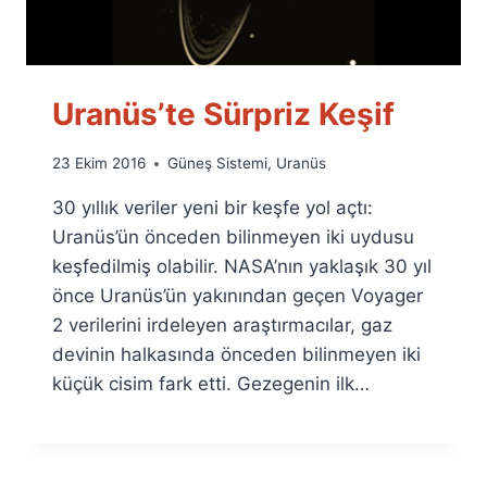
Uranüs’te Sürpriz Keşif
By
23 Ekim 2016
Güneş Sistemi
,
Uranüs
Ümit
30 yıllık veriler yeni bir keşfe yol açtı:
Fuat
Özyar
Uranüs’ün önceden bilinmeyen iki uydusu
keşfedilmiş olabilir. NASA’nın yaklaşık 30 yıl
önce Uranüs’ün yakınından geçen Voyager
2 verilerini irdeleyen araştırmacılar, gaz
devinin halkasında önceden bilinmeyen iki
küçük cisim fark etti. Gezegenin ilk…