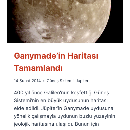
Ganymade’in Haritası
Tamamlandı
By
14 Şubat 2014
Güneş Sistemi
,
Jupiter
Ümit
400 yıl önce Galileo’nun keşfettiği Güneş
Fuat
Özyar
Sistemi’nin en büyük uydusunun haritası
elde edildi. Jüpiter’in Ganymade uydusuna
yönelik çalışmayla uydunun buzlu yüzeyinin
jeolojik haritasına ulaşıldı. Bunun için