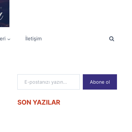
eri
İletişim
E-postanızı yazın…
Abone ol
SON YAZILAR