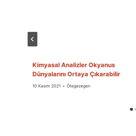
Kimyasal Analizler Okyanus
Dünyalarını Ortaya Çıkarabilir
By
10 Kasım 2021
Ötegezegen
Ümit
Fuat
Özyar