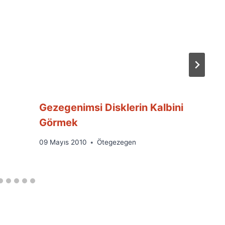
Gezegenimsi Disklerin Kalbini
Görmek
By
09 Mayıs 2010
Ötegezegen
Ümit
Fuat
Özyar