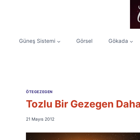
Skip
to
content
Güneş Sistemi
Görsel
Gökada
ÖTEGEZEGEN
Tozlu Bir Gezegen Dah
By
21 Mayıs 2012
Ümit
Fuat
Özyar