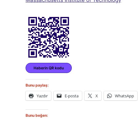
Haberin QR kodu
Bunu paylaş:
Yazdır
E-posta
X
WhatsApp
Bunu beğen: