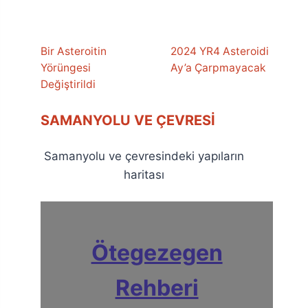
Bir Asteroitin
2024 YR4 Asteroidi
Yörüngesi
Ay’a Çarpmayacak
Değiştirildi
SAMANYOLU VE ÇEVRESI
Samanyolu ve çevresindeki yapıların
haritası
Ötegezegen
Rehberi