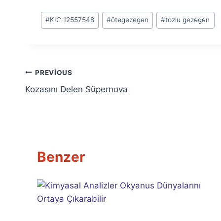
Post
#
KIC 12557548
#
ötegezegen
#
tozlu gezegen
Tags:
Yazı
PREVIOUS
Kozasını Delen Süpernova
gezinmesi
Benzer