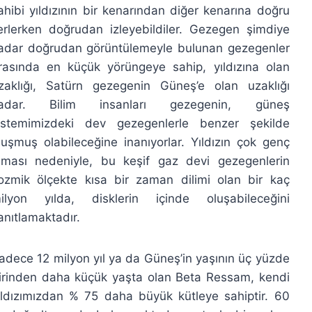
ahibi yıldızının bir kenarından diğer kenarına doğru
lerlerken doğrudan izleyebildiler. Gezegen şimdiye
adar doğrudan görüntülemeyle bulunan gezegenler
rasında en küçük yörüngeye sahip, yıldızına olan
zaklığı, Satürn gezegenin Güneş’e olan uzaklığı
adar. Bilim insanları gezegenin, güneş
istemimizdeki dev gezegenlerle benzer şekilde
luşmuş olabileceğine inanıyorlar. Yıldızın çok genç
lması nedeniyle, bu keşif gaz devi gezegenlerin
ozmik ölçekte kısa bir zaman dilimi olan bir kaç
ilyon yılda, disklerin içinde oluşabileceğini
anıtlamaktadır.
adece 12 milyon yıl ya da Güneş’in yaşının üç yüzde
irinden daha küçük yaşta olan Beta Ressam, kendi
ıldızımızdan % 75 daha büyük kütleye sahiptir. 60