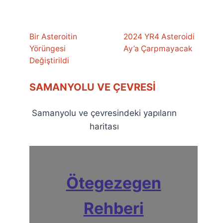
Bir Asteroitin
2024 YR4 Asteroidi
Yörüngesi
Ay’a Çarpmayacak
Değiştirildi
SAMANYOLU VE ÇEVRESI
Samanyolu ve çevresindeki yapıların
haritası
Ötegezegen
Rehberi