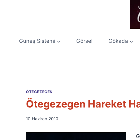
Skip
to
content
Güneş Sistemi
Görsel
Gökada
ÖTEGEZEGEN
Ötegezegen Hareket Ha
By
10 Haziran 2010
Ümit
Fuat
G
Özyar