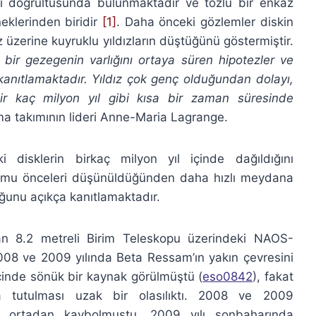
dızı doğrultusunda bulunmaktadır ve tozlu bir enkaz
rneklerinden biridir
[1]
. Daha önceki gözlemler diskin
dız üzerine kuyruklu yıldızların düştüğünü göstermiştir.
i bir gezegenin varlığını ortaya süren hipotezler ve
kanıtlamaktadır. Yıldız çok genç olduğundan dolayı,
ir kaç milyon yıl gibi kısa bir zaman süresinde
ma takımının lideri Anne-Maria Lagrange.
i disklerin birkaç milyon yıl içinde dağıldığını
şumu önceleri düşünüldüğünden daha hızlı meydana
unu açıkça kanıtlamaktadır.
n 8.2 metreli Birim Teleskopu üzerindeki NAOS-
08 ve 2009 yılında Beta Ressam’ın yakın çevresini
 içinde sönük bir kaynak görülmüştü (
eso0842
), fakat
da tutulması uzak bir olasılıktı. 2008 ve 2009
k ortadan kaybolmuştu. 2009 yılı sonbaharında