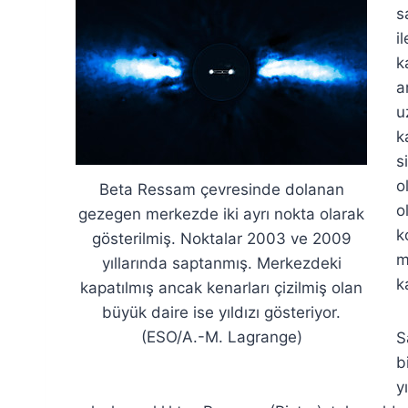
s
i
k
a
u
k
s
o
Beta Ressam çevresinde dolanan
o
gezegen merkezde iki ayrı nokta olarak
k
gösterilmiş. Noktalar 2003 ve 2009
m
yıllarında saptanmış. Merkezdeki
k
kapatılmış ancak kenarları çizilmiş olan
büyük daire ise yıldızı gösteriyor.
(ESO/A.-M. Lagrange)
S
b
y