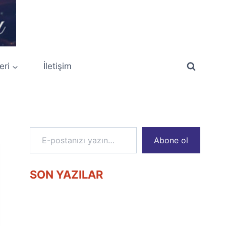
eri
İletişim
E-postanızı yazın…
Abone ol
SON YAZILAR