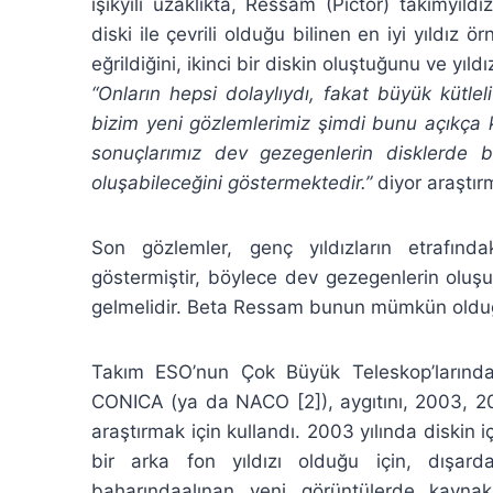
ışıkyılı uzaklıkta, Ressam (Pictor) takımyıl
diski ile çevrili olduğu bilinen en iyi yıldız ö
eğrildiğini, ikinci bir diskin oluştuğunu ve yıl
“Onların hepsi dolaylıydı, fakat büyük kütlel
bizim yeni gözlemlerimiz şimdi bunu açıkça 
sonuçlarımız dev gezegenlerin disklerde b
oluşabileceğini göstermektedir.”
diyor araştır
Son gözlemler, genç yıldızların etrafındak
göstermiştir, böylece dev gezegenlerin olu
gelmelidir. Beta Ressam bunun mümkün olduğ
Takım ESO’nun Çok Büyük Teleskop’larında
CONICA (ya da NACO [2]), aygıtını, 2003, 20
araştırmak için kullandı. 2003 yılında diskin
bir arka fon yıldızı olduğu için, dışar
baharındaalınan yeni görüntülerde kayna