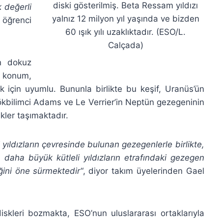
diski gösterilmiş. Beta Ressam yıldızı
k değerli
yalnız 12 milyon yıl yaşında ve bizden
 öğrenci
60 ışık yılı uzaklıktadır. (ESO/L.
Calçada)
in dokuz
 konum,
ak için uyumlu. Bununla birlikte bu keşif, Uranüs’ün
ökbilimci Adams ve Le Verrier’in Neptün gezegeninin
ikler taşımaktadır.
yıldızların çevresinde bulunan gezegenlerle birlikte,
n daha büyük kütleli yıldızların etrafındaki gezegen
ğini öne sürmektedir
“, diyor takım üyelerinden Gael
diskleri bozmakta, ESO’nun uluslararası ortaklarıyla