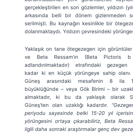
gerçekleştirilen en son gözlemler, yıldızın (
arkasında belli bir dönem gizlenmeden s
serilmişti. Bu kaynağın kesinlikle bir öteg
dolanmaktaydı. Yıldızın çevresindeki yörünges
Yaklaşık on tane ötegezegen için görüntüle
ve Beta Ressam’ın (Beta Pictoris b
adlandırılmaktadır) etrafındaki gezegen 
kadar ki en küçük yörüngeye sahip olanı.
Güneş arasındaki mesafenin 8 ila 1
büyüklüğünde – veya Gök Birimi – bir uzakl
almaktadır, ki bu da yaklaşık olarak Sa
Güneş’ten olan uzaklığı kadardır.
“Gezege
periyodu sayesinde belki 15-20 yıl içeris
yörüngesini ortaya çıkarabiliriz, Beta Ress
ilgili daha sonraki araştırmalar
genç dev geze