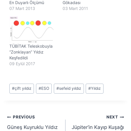
En Duyarlı Ölçümü
Gökadası
07 Mart 2013
03 Mart 2011
TÜBİTAK Teleskobuyla
“Zonklayan” Yıldız
Keşfedildi
09 Eylül 2017
Post
#
çift yıldız
#
ESO
#
sefeid yıldız
#
Yıldız
Tags:
Yazı
PREVIOUS
NEXT
Güneş Kuyruklu Yıldız
Jüpiter’in Kayıp Kuşağı