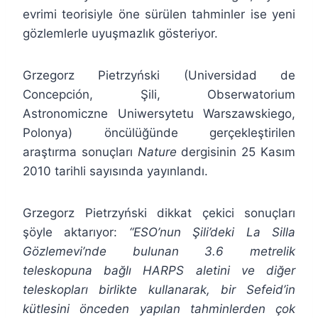
evrimi teorisiyle öne sürülen tahminler ise yeni
gözlemlerle uyuşmazlık gösteriyor.
Grzegorz Pietrzyński (Universidad de
Concepción, Şili, Obserwatorium
Astronomiczne Uniwersytetu Warszawskiego,
Polonya) öncülüğünde gerçekleştirilen
araştırma sonuçları
Nature
dergisinin 25 Kasım
2010 tarihli sayısında yayınlandı.
Grzegorz Pietrzyński dikkat çekici sonuçları
şöyle aktarıyor:
“ESO’nun Şili’deki La Silla
Gözlemevi’nde bulunan 3.6 metrelik
teleskopuna bağlı HARPS aletini ve diğer
teleskopları birlikte kullanarak, bir Sefeid’in
kütlesini önceden yapılan tahminlerden çok