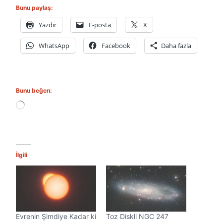
Bunu paylaş:
Yazdır
E-posta
X
WhatsApp
Facebook
Daha fazla
Bunu beğen:
Y
ü
k
l
e
n
İlgili
i
y
o
r
.
.
Evrenin Şimdiye Kadar ki
Toz Diskli NGC 247
.