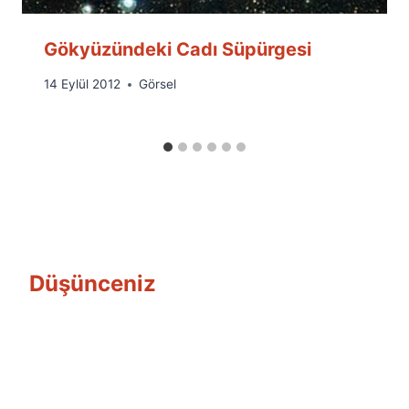
Gökyüzündeki Cadı Süpürgesi
By
14 Eylül 2012
Görsel
Ümit
Fuat
Özyar
Düşünceniz