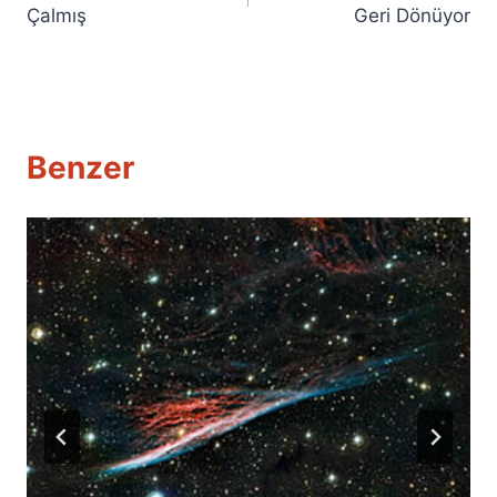
gezinmesi
Çalmış
Geri Dönüyor
Benzer