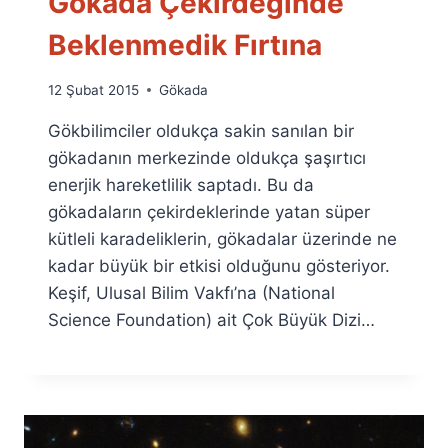
Gökada Çekirdeğinde
Beklenmedik Fırtına
By
12 Şubat 2015
Gökada
Ümit
Gökbilimciler oldukça sakin sanılan bir
Fuat
Özyar
gökadanın merkezinde oldukça şaşırtıcı
enerjik hareketlilik saptadı. Bu da
gökadaların çekirdeklerinde yatan süper
kütleli karadeliklerin, gökadalar üzerinde ne
kadar büyük bir etkisi olduğunu gösteriyor.
Keşif, Ulusal Bilim Vakfı’na (National
Science Foundation) ait Çok Büyük Dizi…