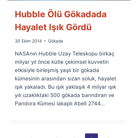
Hubble Ölü Gökadada
Hayalet Işık Gördü
By
30 Ekim 2014
Gökada
Ümit
NASAnın Hubble Uzay Teleskopu birkaç
Fuat
Özyar
milyar yıl önce kütle çekimsel kuvvetin
etkisiyle birleşmiş yaşlı bir gökada
kümesinin arasından sızan soluk, hayalet
ışık yakaladı. Bu ışık yaklaşık 4 milyar ışık
yılı uzaklıktaki 500 gökada barındıran ve
Pandora Kümesi lakaplı Abell 2744…