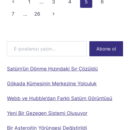
Page
Previous
1
…
3
4
5
6
navigation
Page
Next
7
…
26
Page
E-postanızı yazın…
Abone ol
Satürn’ün Dönme Hızındaki Sır Çözüldü
Gökada Kümesinin Merkezine Yolculuk
Webb ve Hubble’dan Farklı Satürn Görüntüsü
Yeni Bir Gezegen Sistemi Oluşuyor
Bir Asteroitin Yörüngesi Değiştirildi