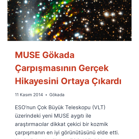
MUSE Gökada
Çarpışmasının Gerçek
Hikayesini Ortaya Çıkardı
By
11 Kasım 2014
Gökada
Ümit
ESO’nun Çok Büyük Teleskopu (VLT)
Fuat
Özyar
üzerindeki yeni MUSE aygıtı ile
araştırmacılar dikkat çekici bir kozmik
çarpışmanın en iyi görünütüsünü elde etti.