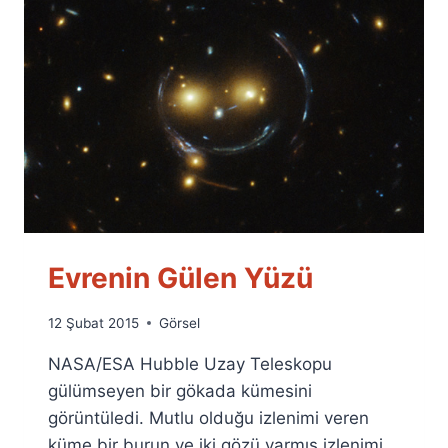
Evrenin Gülen Yüzü
By
12 Şubat 2015
Görsel
Ümit
NASA/ESA Hubble Uzay Teleskopu
Fuat
Özyar
gülümseyen bir gökada kümesini
görüntüledi. Mutlu olduğu izlenimi veren
küme bir burun ve iki gözü varmış izlenimi