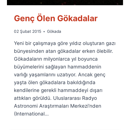
Genç Ölen Gökadalar
By
02 Şubat 2015
Gökada
Ümit
Yeni bir çalışmaya göre yıldız oluşturan gazı
Fuat
Özyar
bünyesinden atan gökadalar erken ölebilir.
Gökadaların milyonlarca yıl boyunca
büyümelerini sağlayan hammaddenin
varlığı yaşamlarını uzatıyor. Ancak genç
yaşta ölen gökadalara bakıldığında
kendilerine gerekli hammaddeyi dışarı
attıkları görüldü. Uluslararası Radyo
Astronomi Araştırmaları Merkezi’nden
(International…