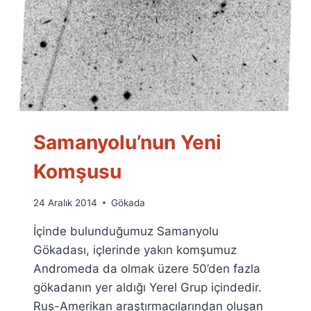
Samanyolu’nun Yeni
Komşusu
By
24 Aralık 2014
Gökada
Ümit
İçinde bulunduğumuz Samanyolu
Fuat
Özyar
Gökadası, içlerinde yakın komşumuz
Andromeda da olmak üzere 50’den fazla
gökadanın yer aldığı Yerel Grup içindedir.
Rus-Amerikan araştırmacılarından oluşan