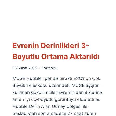
Evrenin Derinlikleri 3-
Boyutlu Ortama Aktarıldı
By
26 Şubat 2015
Kozmoloji
Ümit
MUSE Hubble’ı geride bıraktı ESO’nun Çok
Fuat
Özyar
Büyük Teleskopu üzerindeki MUSE aygıtını
kullanan gökbilimciler Evren’in derinliklerine
ait en iyi üç-boyutlu görüntüyü elde ettiler.
Hubble Derin Alan Güney bölgesi ile
başladıktan sonra sadece 27 saat süren