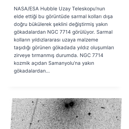
Ümit
NASA/ESA Hubble Uzay Teleskopu’nun
Fuat
Özyar
elde ettiği bu görüntüde sarmal kolları dışa
doğru bükülerek şeklini değiştirmiş yakın
gökadalardan NGC 7714 görülüyor. Sarmal
kolların yıldızlararası uzaya malzeme
taşıdığı görünen gökadada yıldız oluşumları
zirveye tırmanmış durumda. NGC 7714
kozmik açıdan Samanyolu’na yakın
gökadalardan…