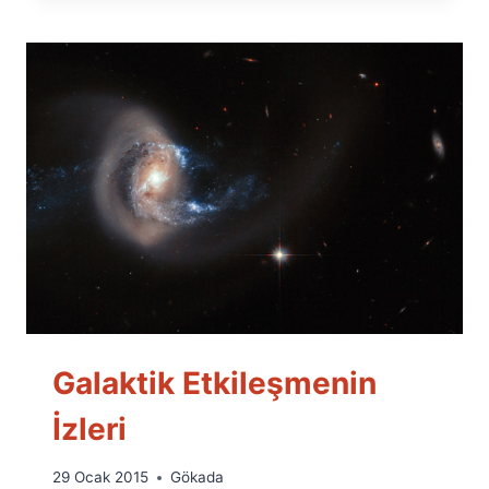
Galaktik Etkileşmenin
İzleri
By
29 Ocak 2015
Gökada