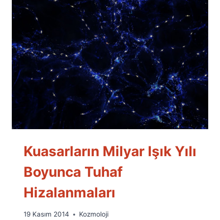
Kuasarların Milyar Işık Yılı
Boyunca Tuhaf
Hizalanmaları
By
19 Kasım 2014
Kozmoloji