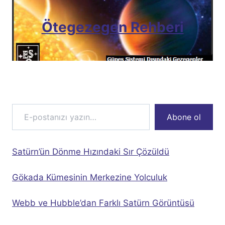
Ötegezegen Rehberi
E-postanızı yazın…
Abone ol
Satürn’ün Dönme Hızındaki Sır Çözüldü
Gökada Kümesinin Merkezine Yolculuk
Webb ve Hubble’dan Farklı Satürn Görüntüsü