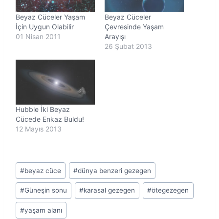
.
Beyaz Cüceler Yaşam
Beyaz Cüceler
.
İçin Uygun Olabilir
Çevresinde Yaşam
01 Nisan 2011
Arayışı
26 Şubat 2013
Hubble İki Beyaz
Cücede Enkaz Buldu!
12 Mayıs 2013
Post
#
beyaz cüce
#
dünya benzeri gezegen
Tags:
#
Güneşin sonu
#
karasal gezegen
#
ötegezegen
#
yaşam alanı