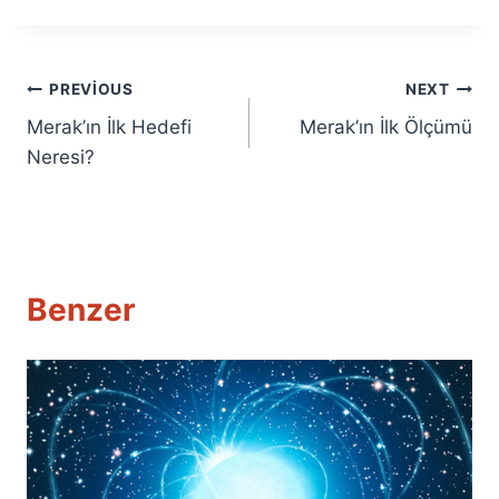
Yazı
PREVIOUS
NEXT
Merak’ın İlk Hedefi
Merak’ın İlk Ölçümü
gezinmesi
Neresi?
Benzer