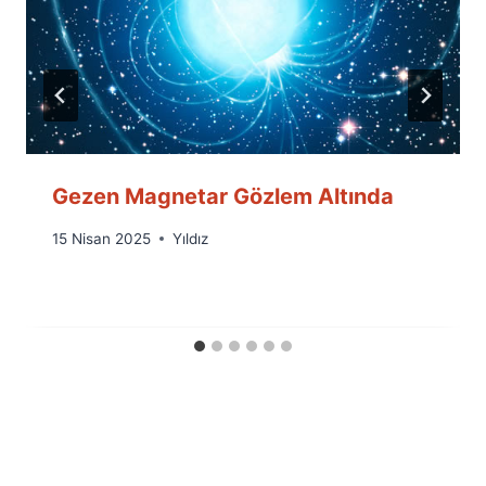
Gezen Magnetar Gözlem Altında
By
15 Nisan 2025
Yıldız
Ümit
Fuat
Özyar