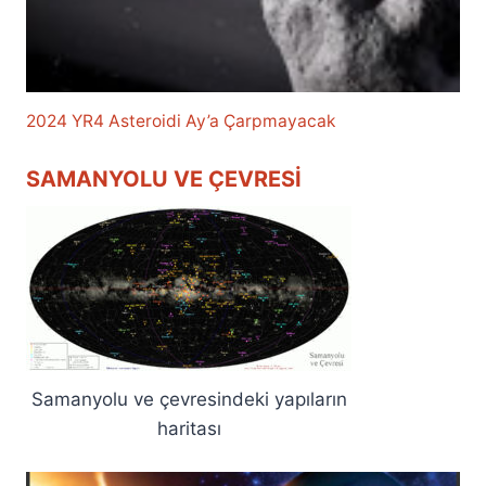
2024 YR4 Asteroidi Ay’a Çarpmayacak
SAMANYOLU VE ÇEVRESI
Samanyolu ve çevresindeki yapıların
haritası