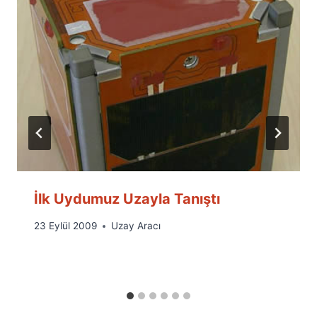
İlk Uydumuz Uzayla Tanıştı
By
23 Eylül 2009
Uzay Aracı
Ümit
Fuat
Özyar