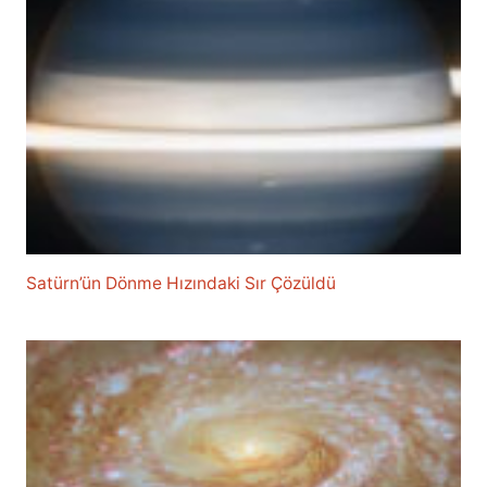
Satürn’ün Dönme Hızındaki Sır Çözüldü