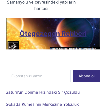
Samanyolu ve çevresindeki yapıların
haritası
Ötegezegen Rehberi
E-postanızı yazın…
Abone ol
Satürn’ün Dönme Hızındaki Sır Çözüldü
Gökada Kümesinin Merkezine Yolculuk