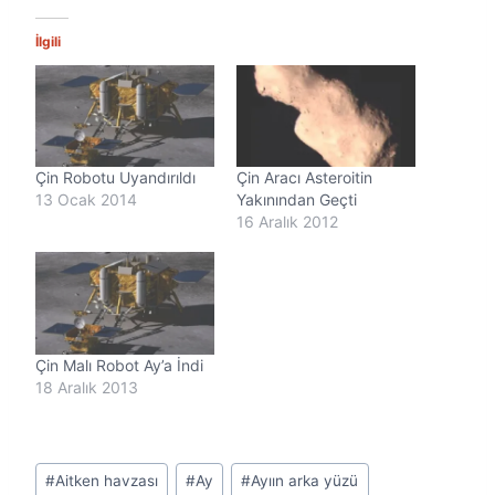
e
n
İlgili
i
y
o
r
.
.
Çin Robotu Uyandırıldı
Çin Aracı Asteroitin
.
13 Ocak 2014
Yakınından Geçti
16 Aralık 2012
Çin Malı Robot Ay’a İndi
18 Aralık 2013
Post
#
Aitken havzası
#
Ay
#
Ayıın arka yüzü