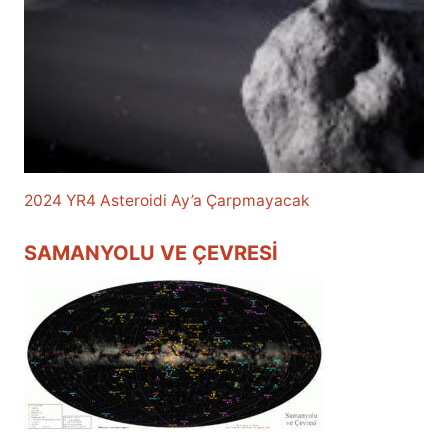
2024 YR4 Asteroidi Ay’a Çarpmayacak
SAMANYOLU VE ÇEVRESI