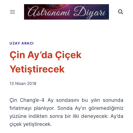
Skip
to
content
UZAY ARACI
Çin Ay’da Çiçek
Yetiştirecek
By
13 Nisan 2018
Ümit
Fuat
Çin Chang’e-4 Ay sondasını bu yılın sonunda
Özyar
fırlatmayı planlıyor. Sonda Ay’ın göremediğimiz
yüzüne indikten sonra bir ilki deneyecek: Ay’da
çiçek yetiştirecek.