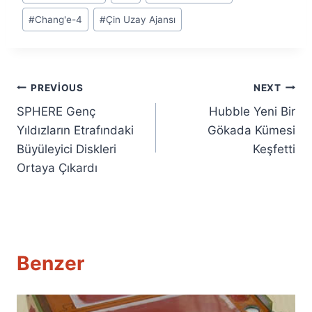
Tags:
#
Chang'e-4
#
Çin Uzay Ajansı
Yazı
PREVIOUS
NEXT
SPHERE Genç
Hubble Yeni Bir
gezinmesi
Yıldızların Etrafındaki
Gökada Kümesi
Büyüleyici Diskleri
Keşfetti
Ortaya Çıkardı
Benzer