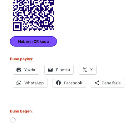
Haberin QR kodu
Bunu paylaş:
Yazdır
E-posta
X
WhatsApp
Facebook
Daha fazla
Bunu beğen:
Y
ü
k
l