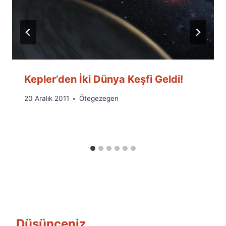
Kepler’den İki Dünya Keşfi Geldi!
By
20 Aralık 2011
Ötegezegen
Ümit
Fuat
Özyar
Düşünceniz