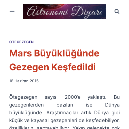
Skip
to
content
ÖTEGEZEGEN
Mars Büyüklüğünde
Gezegen Keşfedildi
By
18 Haziran 2015
Ümit
Fuat
Ötegezegen sayısı 2000’e yaklaştı. Bu
Özyar
gezegenlerden bazıları ise Dünya
büyüklüğünde. Araştırmacılar artık Dünya gibi
küçük ve kayasal gezegenleri de keşfedebiliyor,
özelliklerini saptayabiliyor. Yakın gelecekte çok