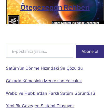
Ötegezegen Rehberi
E-postanızı yazın…
Abone ol
Satürn’ün Dönme Hızındaki Sır Çözüldü
Gökada Kümesinin Merkezine Yolculuk
Webb ve Hubble’dan Farklı Satürn Görüntüsü
Yeni Bir Gezegen Sistemi Oluşuyor