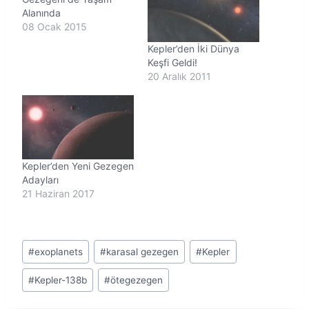
r
Alanında
.
08 Ocak 2015
.
Kepler’den İki Dünya
.
Keşfi Geldi!
20 Aralık 2011
Kepler’den Yeni Gezegen
Adayları
21 Haziran 2017
Post
#
exoplanets
#
karasal gezegen
#
Kepler
Tags:
#
Kepler-138b
#
ötegezegen