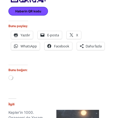
Haberin QR kodu
Bunu paylaş:
Yazdır
E-posta
X
WhatsApp
Facebook
Daha fazla
Bunu beğen:
Y
ü
k
l
e
n
İlgili
i
Kepler’in 1000.
y
Gezegeni de Yaşam
o