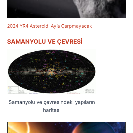
2024 YR4 Asteroidi Ay’a Çarpmayacak
SAMANYOLU VE ÇEVRESI
Samanyolu ve çevresindeki yapıların
haritası