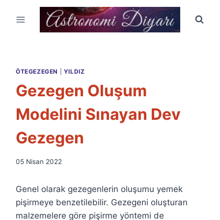
Skip
to
content
ÖTEGEZEGEN
|
YILDIZ
Gezegen Oluşum
Modelini Sınayan Dev
Gezegen
By
05 Nisan 2022
Ümit
Fuat
Genel olarak gezegenlerin oluşumu yemek
Özyar
pişirmeye benzetilebilir. Gezegeni oluşturan
malzemelere göre pişirme yöntemi de