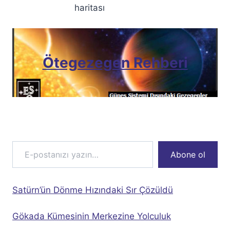
haritası
Ötegezegen Rehberi
E-postanızı yazın…
Abone ol
Satürn’ün Dönme Hızındaki Sır Çözüldü
Gökada Kümesinin Merkezine Yolculuk