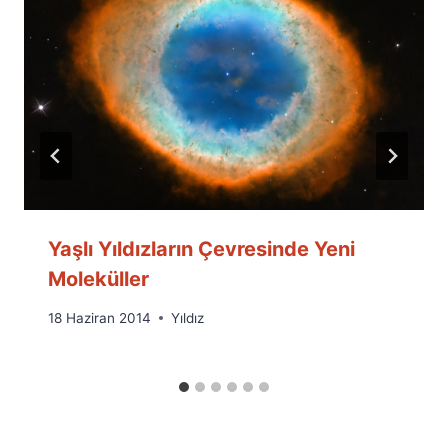
Yaşlı Yıldızların Çevresinde Yeni
Moleküller
By
18 Haziran 2014
Yıldız
Ümit
Fuat
Özyar