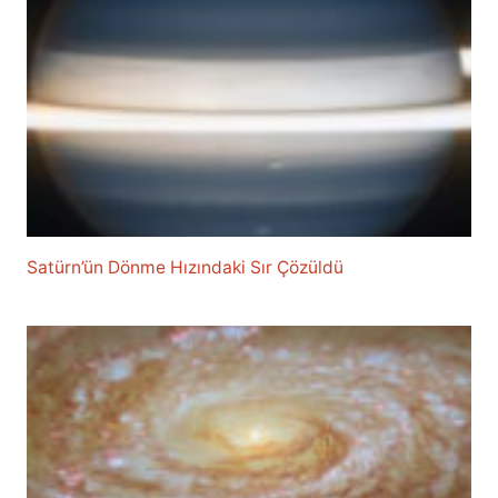
Satürn’ün Dönme Hızındaki Sır Çözüldü