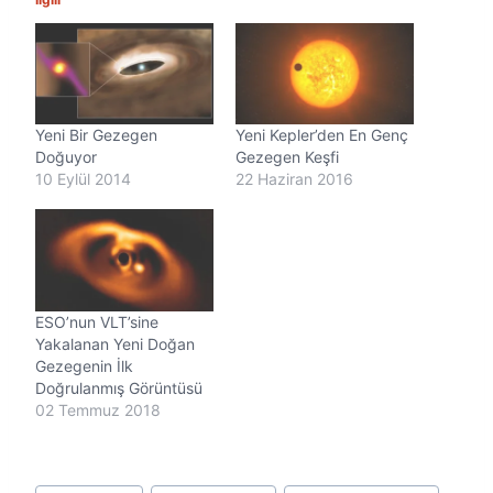
i
y
o
r
.
.
Yeni Bir Gezegen
Yeni Kepler’den En Genç
.
Doğuyor
Gezegen Keşfi
10 Eylül 2014
22 Haziran 2016
ESO’nun VLT’sine
Yakalanan Yeni Doğan
Gezegenin İlk
Doğrulanmış Görüntüsü
02 Temmuz 2018
Post