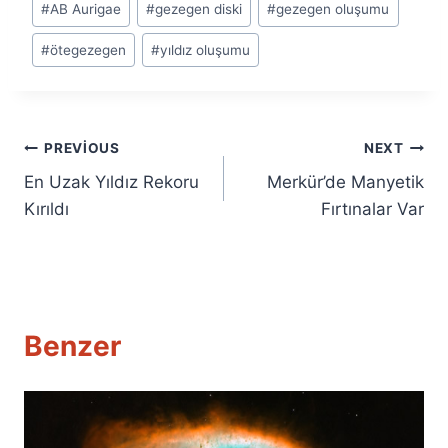
#
AB Aurigae
#
gezegen diski
#
gezegen oluşumu
Tags:
#
ötegezegen
#
yıldız oluşumu
Yazı
PREVIOUS
NEXT
En Uzak Yıldız Rekoru
Merkür’de Manyetik
gezinmesi
Kırıldı
Fırtınalar Var
Benzer