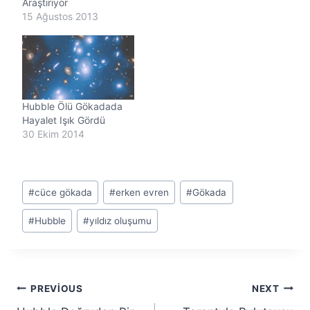
Araştırıyor
15 Ağustos 2013
Hubble Ölü Gökadada
Hayalet Işık Gördü
30 Ekim 2014
Post
#
cüce gökada
#
erken evren
#
Gökada
Tags:
#
Hubble
#
yıldız oluşumu
Yazı
PREVIOUS
NEXT