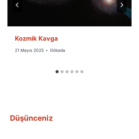
Kozmik Kavga
By
21 Mayıs 2025
Gökada
Ümit
Fuat
Özyar
Düşünceniz