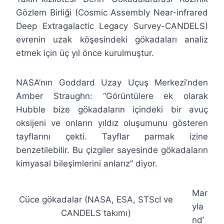
Gözlem Birliği (Cosmic Assembly Near-infrared
Deep Extragalactic Legacy Survey-CANDELS)
evrenin uzak köşesindeki gökadaları analiz
etmek için üç yıl önce kurulmuştur.
NASA’nın Goddard Uzay Uçuş Merkezi’nden
Amber Straughn: “Görüntülere ek olarak
Hubble bize gökadaların içindeki bir avuç
oksijeni ve onların yıldız oluşumunu gösteren
tayflarını çekti. Tayflar parmak izine
benzetilebilir. Bu çizgiler sayesinde gökadaların
kimyasal bileşimlerini anlarız” diyor.
Mar
Cüce gökadalar (NASA, ESA, STScI ve
yla
CANDELS takımı)
nd’