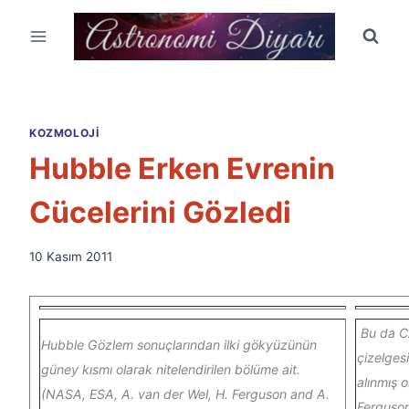
Skip
to
content
KOZMOLOJI
Hubble Erken Evrenin
Cücelerini Gözledi
By
10 Kasım 2011
Ümit
Fuat
Özyar
Bu da C
Hubble Gözlem sonuçlarından ilki gökyüzünün
çizelges
güney kısmı olarak nitelendirilen bölüme ait.
alınmış 
(NASA, ESA, A. van der Wel, H. Ferguson and A.
Ferguso