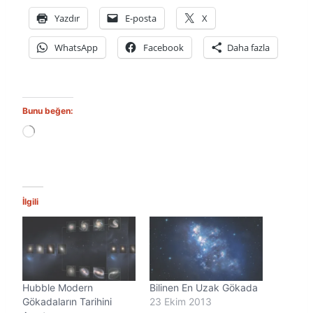
Yazdır
E-posta
X
WhatsApp
Facebook
Daha fazla
Bunu beğen:
Y
ü
k
l
e
n
İlgili
i
y
o
r
.
.
Hubble Modern
Bilinen En Uzak Gökada
.
Gökadaların Tarihini
23 Ekim 2013