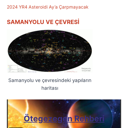
2024 YR4 Asteroidi Ay’a Çarpmayacak
SAMANYOLU VE ÇEVRESI
Samanyolu ve çevresindeki yapıların
haritası
Ötegezegen Rehberi