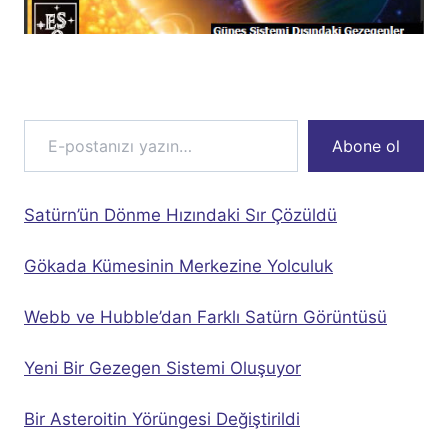
E-postanızı yazın…
Abone ol
Satürn’ün Dönme Hızındaki Sır Çözüldü
Gökada Kümesinin Merkezine Yolculuk
Webb ve Hubble’dan Farklı Satürn Görüntüsü
Yeni Bir Gezegen Sistemi Oluşuyor
Bir Asteroitin Yörüngesi Değiştirildi