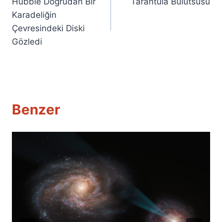
Hubble Doğrudan Bir
Tarantula Bulutsusu
gezinmesi
Karadeliğin
Çevresindeki Diski
Gözledi
Benzer