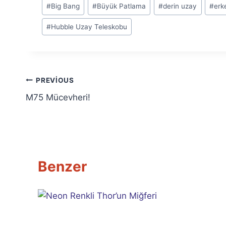
Post
#
Big Bang
#
Büyük Patlama
#
derin uzay
#
erk
Tags:
#
Hubble Uzay Teleskobu
Yazı
PREVIOUS
M75 Mücevheri!
gezinmesi
Benzer