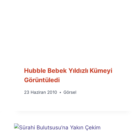
Hubble Bebek Yıldızlı Kümeyi
Görüntüledi
By
23 Haziran 2010
Görsel
Ümit
Fuat
Özyar