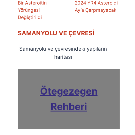
Bir Asteroitin
2024 YR4 Asteroidi
Yörüngesi
Ay’a Çarpmayacak
Değiştirildi
SAMANYOLU VE ÇEVRESI
Samanyolu ve çevresindeki yapıların
haritası
Ötegezegen
Rehberi