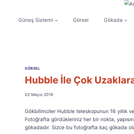
Skip
to
content
Güneş Sistemi
Görsel
Gökada
GÖRSEL
Hubble İle Çok Uzaklara
By
02 Mayıs 2019
Ümit
Fuat
Gökbilimciler Hubble teleskopunun 16 yıllık veri
Özyar
Fotoğrafta gördükleriniz her bir nokta, yapısı
gökadadır. Sizce bu fotoğrafta kaç gökada ola