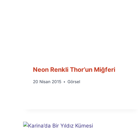
Neon Renkli Thor’un Miğferi
By
20 Nisan 2015
Görsel
Ümit
Fuat
Özyar