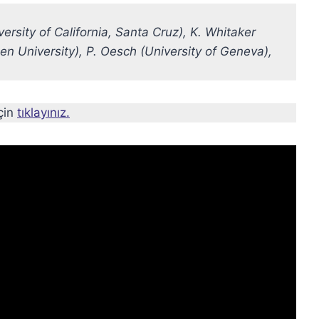
rsity of California, Santa Cruz), K. Whitaker
en University), P. Oesch (University of Geneva),
çin
tıklayınız.