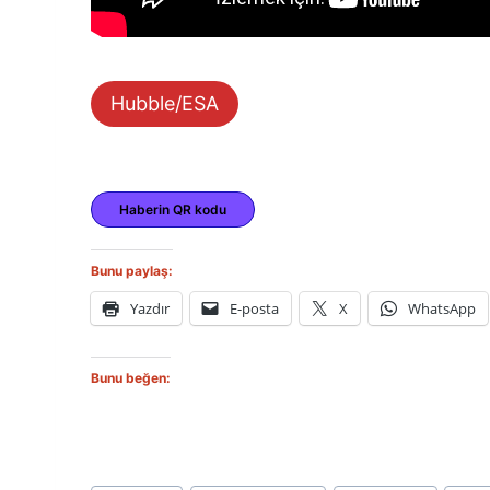
Hubble/ESA
Haberin QR kodu
Bunu paylaş:
Yazdır
E-posta
X
WhatsApp
Bunu beğen: