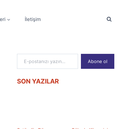
eri
İletişim
E-postanızı yazın…
Abone ol
SON YAZILAR