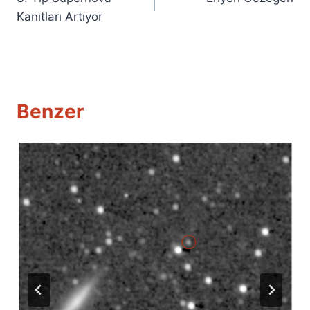
gezinmesi
Kanıtları Artıyor
Benzer