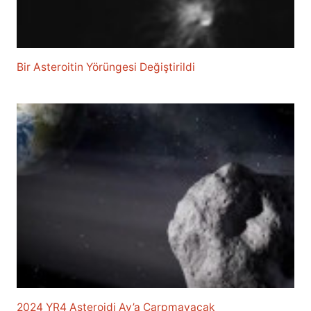
Bir Asteroitin Yörüngesi Değiştirildi
2024 YR4 Asteroidi Ay’a Çarpmayacak