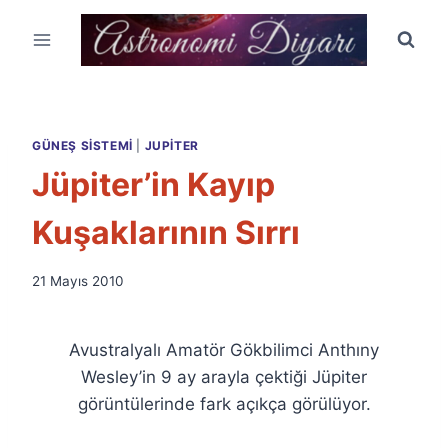
Skip
to
content
GÜNEŞ SISTEMI
|
JUPITER
Jüpiter’in Kayıp
Kuşaklarının Sırrı
By
21 Mayıs 2010
Ümit
Fuat
Özyar
Avustralyalı Amatör Gökbilimci Anthıny
Wesley’in 9 ay arayla çektiği Jüpiter
görüntülerinde fark açıkça görülüyor.