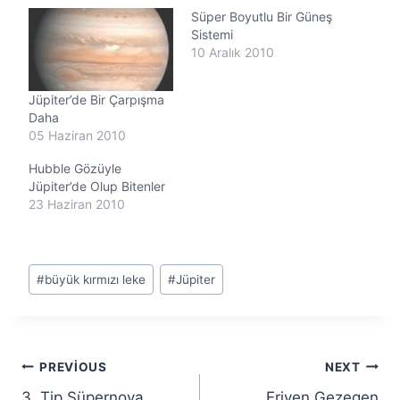
Süper Boyutlu Bir Güneş
y
o
Sistemi
r
10 Aralık 2010
.
.
Jüpiter’de Bir Çarpışma
.
Daha
05 Haziran 2010
Hubble Gözüyle
Jüpiter’de Olup Bitenler
23 Haziran 2010
Post
#
büyük kırmızı leke
#
Jüpiter
Tags:
Yazı
PREVIOUS
NEXT
3. Tip Süpernova
Eriyen Gezegen