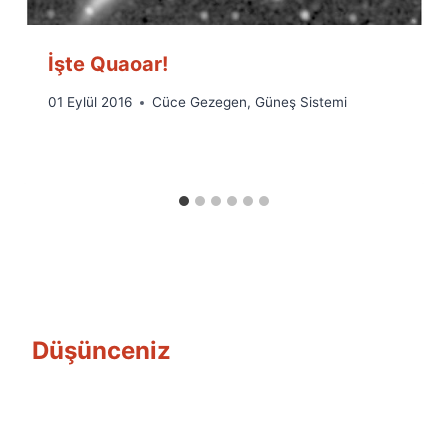
İşte Quaoar!
By
01 Eylül 2016
Cüce Gezegen
,
Güneş Sistemi
Ümit
Fuat
Özyar
Düşünceniz