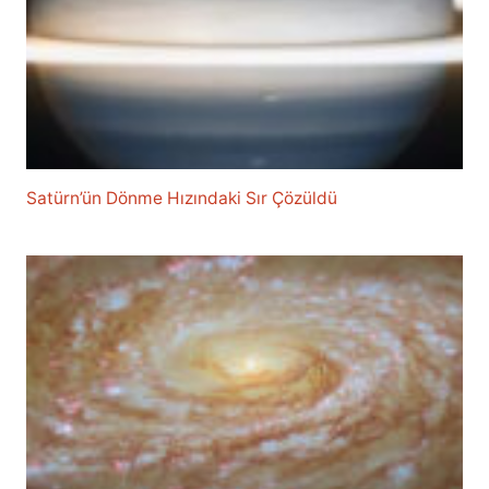
Satürn’ün Dönme Hızındaki Sır Çözüldü