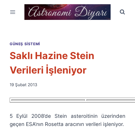
Skip
to
content
GÜNEŞ SISTEMI
Saklı Hazine Stein
Verileri İşleniyor
By
19 Şubat 2013
Ümit
Fuat
Özyar
5 Eylül 2008’de Stein asteroitinin üzerinden
geçen ESA’nın Rosetta aracının verileri işleniyor.