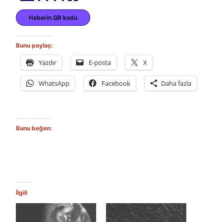
Haberin QR kodu
Bunu paylaş:
Yazdır
E-posta
X
WhatsApp
Facebook
Daha fazla
Bunu beğen:
İlgili