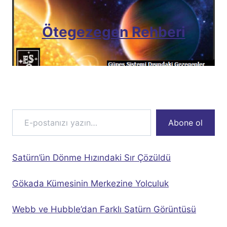
Ötegezegen Rehberi
E-postanızı yazın…
Abone ol
Satürn’ün Dönme Hızındaki Sır Çözüldü
Gökada Kümesinin Merkezine Yolculuk
Webb ve Hubble’dan Farklı Satürn Görüntüsü