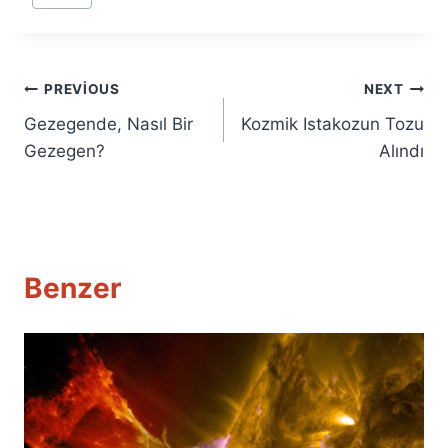
Yazı
PREVIOUS
NEXT
Gezegende, Nasıl Bir
Kozmik Istakozun Tozu
gezinmesi
Gezegen?
Alındı
Benzer