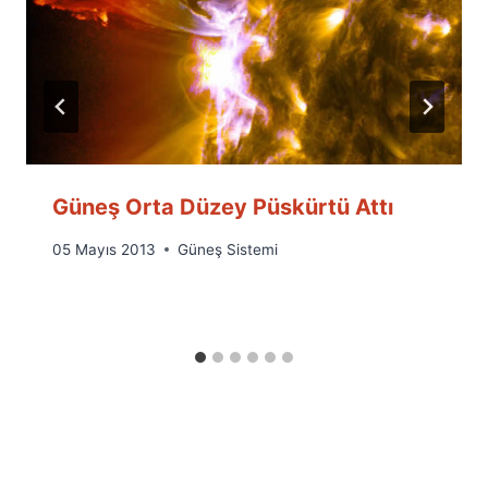
Güneş Orta Düzey Püskürtü Attı
By
05 Mayıs 2013
Güneş Sistemi
Ümit
Fuat
Özyar