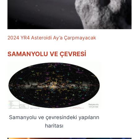
2024 YR4 Asteroidi Ay’a Çarpmayacak
SAMANYOLU VE ÇEVRESI
Samanyolu ve çevresindeki yapıların
haritası