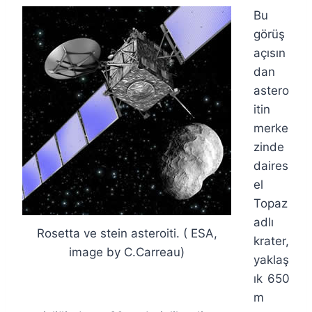
Bu
görüş
açısın
dan
astero
itin
merke
zinde
daires
el
Topaz
adlı
Rosetta ve stein asteroiti. ( ESA,
krater,
image by C.Carreau)
yaklaş
ık 650
m