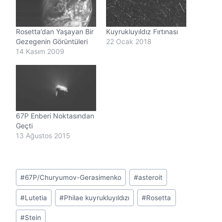
Rosetta’dan Yaşayan Bir
Kuyrukluyıldız Fırtınası
Gezegenin Görüntüleri
22 Ocak 2018
14 Kasım 2009
67P Enberi Noktasından
Geçti
13 Ağustos 2015
Post
#
67P/Churyumov-Gerasimenko
#
asteroit
Tags:
#
Lutetia
#
Philae kuyrukluyıldızı
#
Rosetta
#
Stein