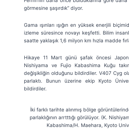
Fermi’nin daha önce bulduklarına göre daha k
görmesine şaşırdık” diyor.
Gama ışınları ışığın en yüksek enerjili biçim
izleme süresince novayı keşfetti. Bilim insa
saatte yaklaşık 1,6 milyon km hızla madde fırlat
Hikaye 11 Mart günü şafak öncesi Japonya
Nishiyama ve Fujio Kabashima Kuğu takımyıl
değişikliğin olduğunu bildirdiler. V407 Cyg o
parlaktı. Bunun üzerine ekip Kyoto Üniver
bildirdiler.
İki farklı tarihte alınmış bölge görüntülerind
parlaklığının arrtttığı görülüyor. (K. Nishiy
Kabashima/H. Maehara, Kyoto Univ