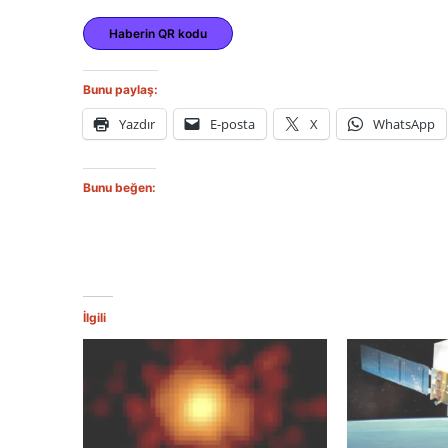
Haberin QR kodu
Bunu paylaş:
Yazdır
E-posta
X
WhatsApp
Bunu beğen:
İlgili