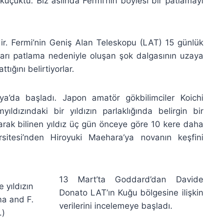
üçüktü. Biz aslında Fermi’nin böylesi bir patlamayı
idir. Fermi’nin Geniş Alan Teleskopu (LAT) 15 günlük
nları patlama nedeniyle oluşan şok dalgasının uzaya
tığını belirtiyorlar.
’da başladı. Japon amatör gökbilimciler Koichi
dızındaki bir yıldızın parlaklığında belirgin bir
larak bilinen yıldız üç gün önceye göre 10 kere daha
sitesi’nden Hiroyuki Maehara’ya novanın keşfini
13 Mart’ta Goddard’dan Davide
e yıldızın
Donato LAT’ın Kuğu bölgesine ilişkin
ama and F.
verilerini incelemeye başladı.
.)