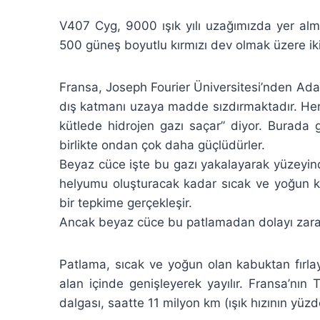
V407 Cyg, 9000 ışık yılı uzağımızda yer alm
500 güneş boyutlu kırmızı dev olmak üzere iki
Fransa, Joseph Fourier Üniversitesi’nden Adam 
dış katmanı uzaya madde sızdırmaktadır. Her 
kütlede hidrojen gazı saçar” diyor. Burada
birlikte ondan çok daha güçlüdürler.
Beyaz cüce işte bu gazı yakalayarak yüzeyinde 
helyumu oluşturacak kadar sıcak ve yoğun k
bir tepkime gerçekleşir.
Ancak beyaz cüce bu patlamadan dolayı zara
Patlama, sıcak ve yoğun olan kabuktan fırla
alan içinde genişleyerek yayılır. Fransa’n
dalgası, saatte 11 milyon km (ışık hızının yüzde