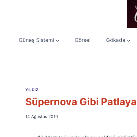
Skip
to
content
Güneş Sistemi
Görsel
Gökada
YILDIZ
Süpernova Gibi Patlay
By
14 Ağustos 2010
Ümit
Fuat
Özyar