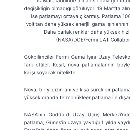
10 Mart tarihinde alınan soldaki görünt
değişikliğin olmadığı görülüyor. 19 Mart’ta al
ise patlamayı ortaya çıkarmış. Patlama 10
volt’tan daha yüksek enerjili gama ışınlarının v
Daha parlak renkler daha yüksek hızla
(NASA/DOE/Fermi LAT Collabor
Gökbilimciler Fermi Gama Işını Uzay Telesko
fark ettiler. Keşif, nova patlamalarının bö
karşı koyacak nitelikte.
Nova, bir yıldızın ani ve kısa süreli bir patla
yüksek oranda termonükleer patlama ile dışar
NASA’nın Goddard Uzay Uçuş Merkezi’nden
patlama, Güneş’in uzaya yaydığı 1 yılda yaydığ