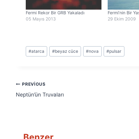
Fermi Rekor Bir GRB Yakaladı
Fermi’nin Bir Y
05 Mayıs 2013
29 Ekim 2009
Post
#
atarca
#
beyaz cüce
#
nova
#
pulsar
Tags:
Yazı
PREVIOUS
Neptün’ün Truvaları
gezinmesi
Benzer