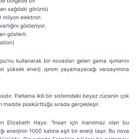
üde bölgede bir
ınan sağdaki görüntü
0 milyon elektron
arlığını gösteriyor.
rı gösterir.
ation)
pu’nu kullanarak bir novadan gelen gama ışınlarını
ylesi yüksek enerji ışınım yayamayacağı varsayımına
masıdır. Patlama ikili bir sistemdeki beyaz cücenin çok
ı madde püskürttüğü sırada gerçekleşir.
 Elizabeth Hays: “İnsan için inanılmaz olan bu
ı enerjinin 1000 katına eşit bir enerji taşır. Bu nova