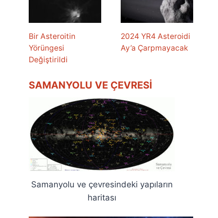
Bir Asteroitin
2024 YR4 Asteroidi
Yörüngesi
Ay’a Çarpmayacak
Değiştirildi
SAMANYOLU VE ÇEVRESI
Samanyolu ve çevresindeki yapıların
haritası