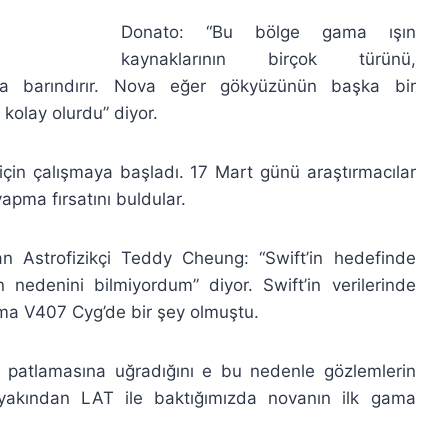
Donato: “Bu bölge gama ışın
kaynaklarının birçok türünü,
rada barındırır. Nova eğer gökyüzünün başka bir
kolay olurdu” diyor.
için çalışmaya başladı. 17 Mart günü araştırmacılar
pma fırsatını buldular.
an Astrofizikçi Teddy Cheung: “Swift’in hedefinde
denini bilmiyordum” diyor. Swift’in verilerinde
Ama V407 Cyg’de bir şey olmuştu.
 patlamasına uğradığını e bu nedenle gözlemlerin
 yakından LAT ile baktığımızda novanın ilk gama