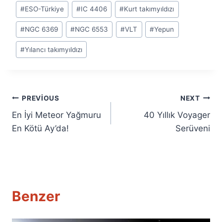
Post
#
ESO-Türkiye
#
IC 4406
#
Kurt takımyıldızı
Tags:
#
NGC 6369
#
NGC 6553
#
VLT
#
Yepun
#
Yılancı takımyıldızı
Yazı
PREVIOUS
NEXT
En İyi Meteor Yağmuru
40 Yıllık Voyager
gezinmesi
En Kötü Ay’da!
Serüveni
Benzer