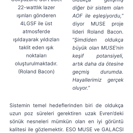
22-wattlık lazer
diğer bir sistem olan
ışınları gönderen
AOF ile eşleşiyordu,
”
4LGSF ile üst
diyor MUSE proje
atmosferde
lideri Roland Bacon.
ışıldayarak yıldızları
“
Şimdiden oldukça
taklit eden ışık
büyük olan MUSE’nin
noktaları
keşif potansiyeli,
oluşturulmaktadır.
artık daha da ötesine
(Roland Bacon)
geçmiş durumda.
Hayallerimiz gerçek
oluyor.
”
Sistemin temel hedeflerinden biri de oldukça
uzun poz süreleri gerektiren uzak Evren’deki
sönük nesneleri mümkün olan en iyi görüntü
kalitesi ile gözlemektir. ESO MUSE ve GALACSI