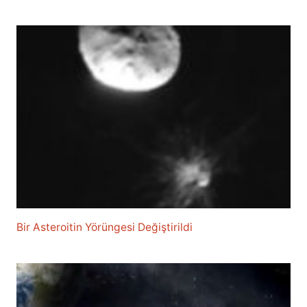
Bir Asteroitin Yörüngesi Değiştirildi