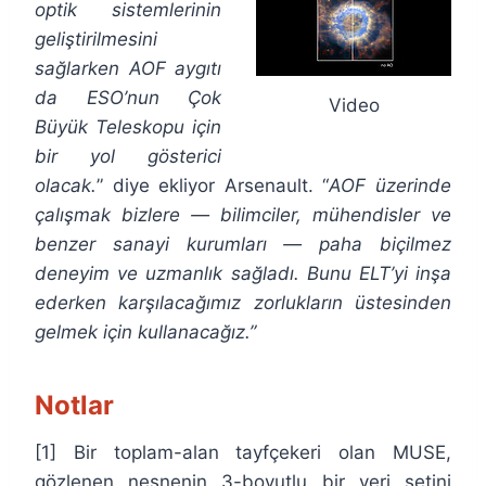
optik sistemlerinin
geliştirilmesini
sağlarken AOF aygıtı
da ESO’nun Çok
Video
Büyük Teleskopu için
bir yol gösterici
olacak.
” diye ekliyor Arsenault. “
AOF üzerinde
çalışmak bizlere — bilimciler, mühendisler ve
benzer sanayi kurumları — paha biçilmez
deneyim ve uzmanlık sağladı. Bunu ELT’yi inşa
ederken karşılacağımız zorlukların üstesinden
gelmek için kullanacağız.
”
Notlar
[1] Bir toplam-alan tayfçekeri olan MUSE,
gözlenen nesnenin 3-boyutlu bir veri setini