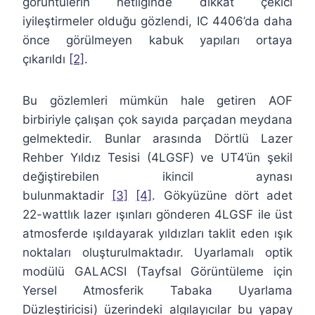
görüntülerin netliğinde dikkat çekici
iyileştirmeler olduğu gözlendi, IC 4406’da daha
önce görülmeyen kabuk yapıları ortaya
çıkarıldı
[2]
.
Bu gözlemleri mümkün hale getiren AOF
birbiriyle çalışan çok sayıda parçadan meydana
gelmektedir. Bunlar arasında Dörtlü Lazer
Rehber Yıldız Tesisi (4LGSF) ve UT4’ün şekil
değiştirebilen ikincil aynası
bulunmaktadir
[3]
[4]
. Gökyüzüne dört adet
22-wattlık lazer ışınları gönderen 4LGSF ile üst
atmosferde ışıldayarak yıldızları taklit eden ışık
noktaları oluşturulmaktadır. Uyarlamalı optik
modülü GALACSI (Tayfsal Görüntüleme için
Yersel Atmosferik Tabaka Uyarlama
Düzleştiricisi) üzerindeki algılayıcılar bu yapay