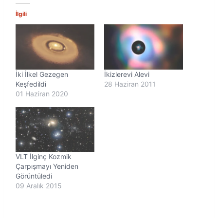
e
n
İlgili
i
y
o
r
.
.
İki İlkel Gezegen
İkizlerevi Alevi
.
Keşfedildi
28 Haziran 2011
01 Haziran 2020
VLT İlginç Kozmik
Çarpışmayı Yeniden
Görüntüledi
09 Aralık 2015