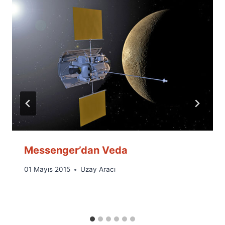
Messenger’dan Veda
By
01 Mayıs 2015
Uzay Aracı
Ümit
Fuat
Özyar