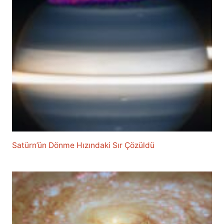
Satürn’ün Dönme Hızındaki Sır Çözüldü