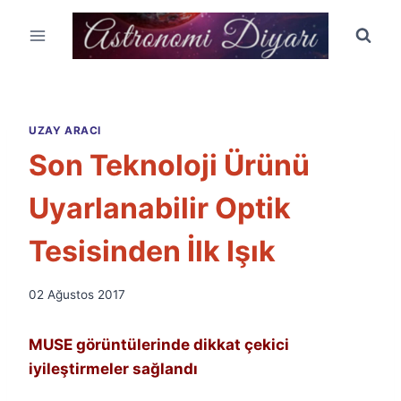
Skip
to
content
UZAY ARACI
Son Teknoloji Ürünü
Uyarlanabilir Optik
Tesisinden İlk Işık
By
02 Ağustos 2017
Ümit
Fuat
MUSE görüntülerinde dikkat çekici
Özyar
iyileştirmeler sağlandı