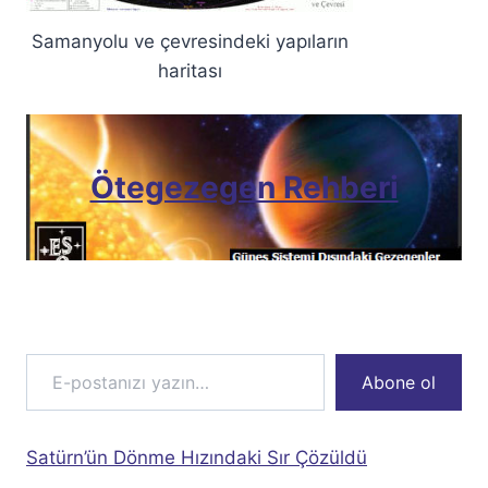
Samanyolu ve çevresindeki yapıların
haritası
Ötegezegen Rehberi
E-postanızı yazın…
Abone ol
Satürn’ün Dönme Hızındaki Sır Çözüldü