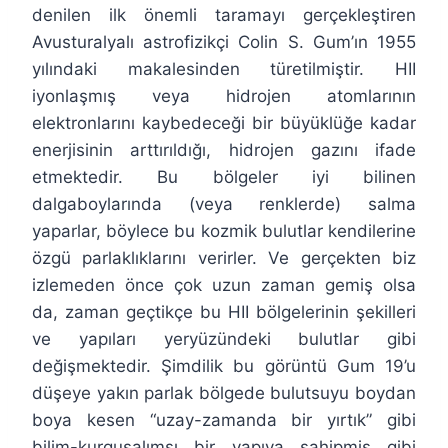
denilen ilk önemli taramayı gerçekleştiren
Avusturalyalı astrofizikçi Colin S. Gum’ın 1955
yılındaki makalesinden türetilmiştir. HII
iyonlaşmış veya hidrojen atomlarının
elektronlarını kaybedeceği bir büyüklüğe kadar
enerjisinin arttırıldığı, hidrojen gazını ifade
etmektedir. Bu bölgeler iyi bilinen
dalgaboylarında (veya renklerde) salma
yaparlar, böylece bu kozmik bulutlar kendilerine
özgü parlaklıklarını verirler. Ve gerçekten biz
izlemeden önce çok uzun zaman gemiş olsa
da, zaman geçtikçe bu HII bölgelerinin şekilleri
ve yapıları yeryüzündeki bulutlar gibi
değişmektedir. Şimdilik bu görüntü Gum 19’u
düşeye yakın parlak bölgede bulutsuyu boydan
boya kesen “uzay-zamanda bir yırtık” gibi
bilim-kurgusalımsı bir yapıya sahipmiş gibi