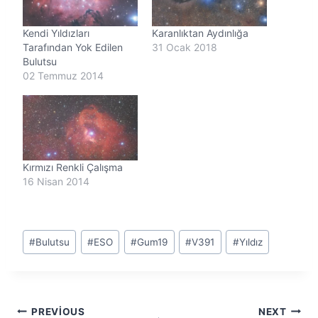
.
.
Kendi Yıldızları
Karanlıktan Aydınlığa
.
Tarafından Yok Edilen
31 Ocak 2018
Bulutsu
02 Temmuz 2014
Kırmızı Renkli Çalışma
16 Nisan 2014
Post
#
Bulutsu
#
ESO
#
Gum19
#
V391
#
Yıldız
Tags:
Yazı
PREVIOUS
NEXT