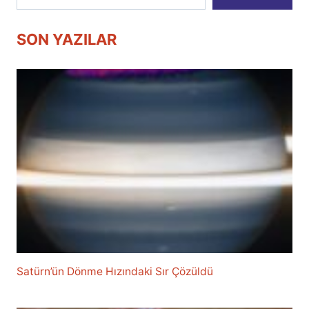
SON YAZILAR
Satürn’ün Dönme Hızındaki Sır Çözüldü