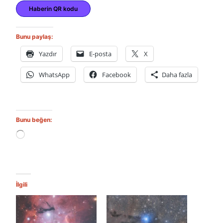
Haberin QR kodu
Bunu paylaş:
Yazdır
E-posta
X
WhatsApp
Facebook
Daha fazla
Bunu beğen:
Y
ü
k
l
e
n
İlgili
i
y
o
r