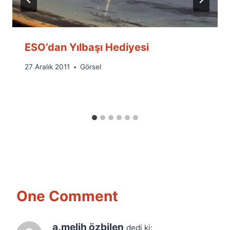
ESO’dan Yılbaşı Hediyesi
By
27 Aralık 2011
Görsel
Ümit
Fuat
Özyar
One Comment
a.melih özbilen
dedi ki: