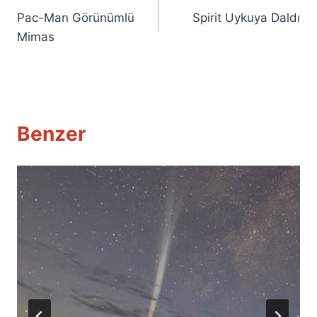
Pac-Man Görünümlü
Spirit Uykuya Daldı
gezinmesi
Mimas
Benzer