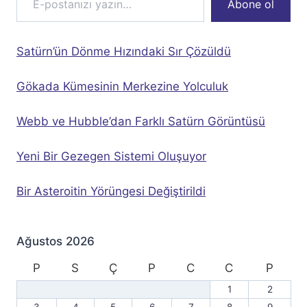
Abone ol
Satürn’ün Dönme Hızındaki Sır Çözüldü
Gökada Kümesinin Merkezine Yolculuk
Webb ve Hubble’dan Farklı Satürn Görüntüsü
Yeni Bir Gezegen Sistemi Oluşuyor
Bir Asteroitin Yörüngesi Değiştirildi
Ağustos 2026
P
S
Ç
P
C
C
P
1
2