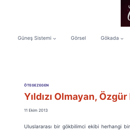
Skip
to
content
Güneş Sistemi
Görsel
Gökada
ÖTEGEZEGEN
Yıldızı Olmayan, Özgür
By
11 Ekim 2013
Ümit
Fuat
Uluslararası bir gökbilimci ekibi herhangi 
Özyar