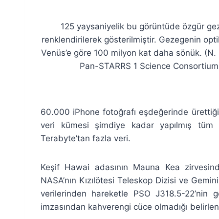
125 yaysaniyelik bu görüntüde özgür g
renklendirilerek gösterilmiştir. Gezegenin optik
Venüs’e göre 100 milyon kat daha sönük. (N.
Pan-STARRS 1 Science Consortium
60.000 iPhone fotoğrafı eşdeğerinde ürettiği
veri kümesi şimdiye kadar yapılmış tüm f
Terabyte’tan fazla veri.
Keşif Hawai adasının Mauna Kea zirvesinde
NASA’nın Kızılötesi Teleskop Dizisi ve Gemini 
verilerinden hareketle PSO J318.5-22’nin g
imzasından kahverengi cüce olmadığı belirlen