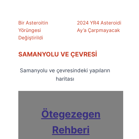
Bir Asteroitin
2024 YR4 Asteroidi
Yörüngesi
Ay’a Çarpmayacak
Değiştirildi
SAMANYOLU VE ÇEVRESI
Samanyolu ve çevresindeki yapıların
haritası
Ötegezegen
Rehberi