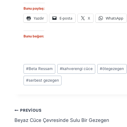
Bunu paylaş:
Yazdır
E-posta
X
WhatsApp
Bunu beğen:
Post
#
Beta Ressam
#
kahverengi cüce
#
ötegezegen
Tags:
#
serbest gezegen
Yazı
PREVIOUS
Beyaz Cüce Çevresinde Sulu Bir Gezegen
gezinmesi