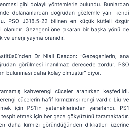
zlenmesi gibi dolaylı yöntemlerle bulundu. Bunlardan
sinde dolananlardan doğrudan gözlemle yani kendi
u. PSO J318.5-22 bilinen en küçük kütleli özgür
li olanıdır. Gezegeni öne çıkaran bir başka yönü de
 ve enerji yayma oranıdır.
titüsü’nden Dr Niall Deacon: “Gezegenlerin, ana
doğrudan görülmesi inanılmaz derecede zordur. PSO
an bulunması daha kolay olmuştur” diyor.
amamış kahverengi cüceler aranırken keşfedildi.
engi cücelerin hafif kırmızımsı rengi vardır. Liu ve
rmek için PS1’in yeteneklerinden yararlandı. PS1
ı tespit etmek için her gece gökyüzünü taramaktadır.
en daha kırmızı göründüğünden dikkatleri üzerine