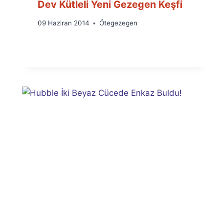
Dev Kütleli Yeni Gezegen Keşfi
By
09 Haziran 2014
Ötegezegen
Ümit
Fuat
Özyar