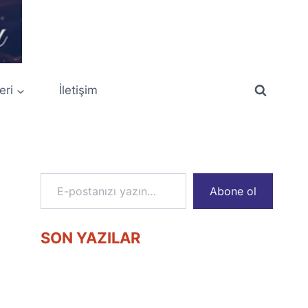
eri
İletişim
E-postanızı yazın…
Abone ol
SON YAZILAR