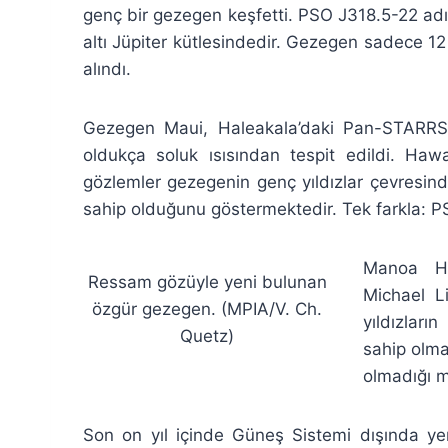
genç bir gezegen keşfetti. PSO J318.5-22 adı 
altı Jüpiter kütlesindedir. Gezegen sadece 12
alındı.
Gezegen Maui, Haleakala’daki Pan-STARRS 1
oldukça soluk ısısından tespit edildi. Hawai
gözlemler gezegenin genç yıldızlar çevresin
sahip olduğunu göstermektedir. Tek farkla: PSO
Manoa Ha
Ressam gözüyle yeni bulunan
Michael L
özgür gezegen. (MPIA/V. Ch.
yıldızları
Quetz)
sahip olma
olmadığı me
Son on yıl içinde Güneş Sistemi dışında ye