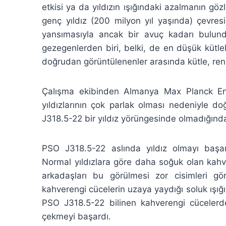
etkisi ya da yıldızın ışığındaki azalmanın gö
genç yıldız (200 milyon yıl yaşında) çevre
yansımasıyla ancak bir avuç kadarı bulund
gezegenlerden biri, belki, de en düşük kütle
doğrudan görüntülenenler arasında kütle, renk
Çalışma ekibinden Almanya Max Planck Ens
yıldızlarının çok parlak olması nedeniyle 
J318.5-22 bir yıldız yörüngesinde olmadığınd
PSO J318.5-22 aslında yıldız olmayı başar
Normal yıldızlara göre daha soğuk olan kahver
arkadaşları bu görülmesi zor cisimleri gö
kahverengi cücelerin uzaya yaydığı soluk ışığ
PSO J318.5-22 bilinen kahverengi cücelerd
çekmeyi başardı.