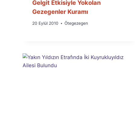
Gelgit Etkisiyle Yokolan
Gezegenler Kuramı
By
20 Eylül 2010
Ötegezegen
Ümit
Fuat
Özyar