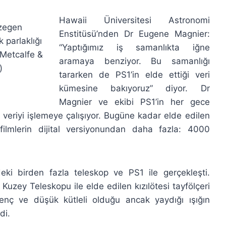
Hawaii Üniversitesi Astronomi
ezegen
Enstitüsü’nden Dr Eugene Magnier:
 parlaklığı
“Yaptığımız iş samanlıkta iğne
 Metcalfe &
aramaya benziyor. Bu samanlığı
)
tararken de PS1’in elde ettiği veri
kümesine bakıyoruz” diyor. Dr
Magnier ve ekibi PS1’in her gece
 veriyi işlemeye çalışıyor. Bugüne kadar elde edilen
ilmlerin dijital versiyonundan daha fazla: 4000
ki birden fazla teleskop ve PS1 ile gerçekleşti.
Kuzey Teleskopu ile elde edilen kızılötesi tayfölçeri
enç ve düşük kütleli olduğu ancak yaydığı ışığın
di.