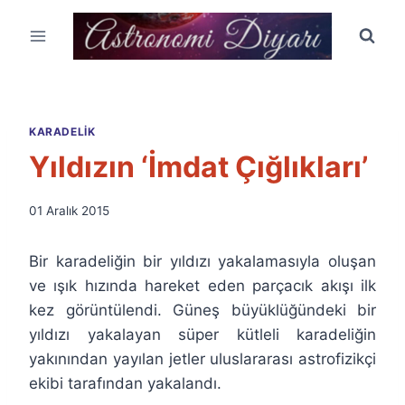
Skip
to
content
KARADELIK
Yıldızın ‘İmdat Çığlıkları’
By
01 Aralık 2015
Ümit
Fuat
Bir karadeliğin bir yıldızı yakalamasıyla oluşan
Özyar
ve ışık hızında hareket eden parçacık akışı ilk
kez görüntülendi. Güneş büyüklüğündeki bir
yıldızı yakalayan süper kütleli karadeliğin
yakınından yayılan jetler uluslararası astrofizikçi
ekibi tarafından yakalandı.