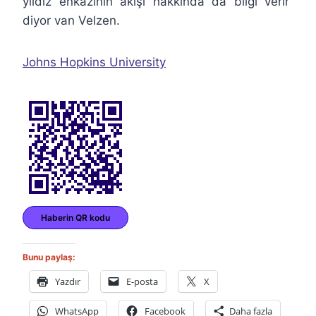
yıldız enkazının akışı hakkında da bilgi verir”
diyor van Velzen.
Johns Hopkins University
Haberin QR kodu
Bunu paylaş:
Yazdır
E-posta
X
WhatsApp
Facebook
Daha fazla