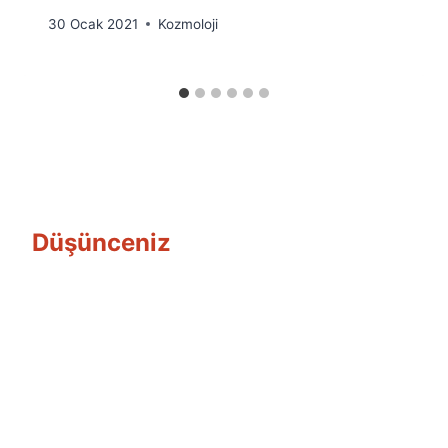
By
30 Ocak 2021
Kozmoloji
Ümit
Fuat
Özyar
Düşünceniz