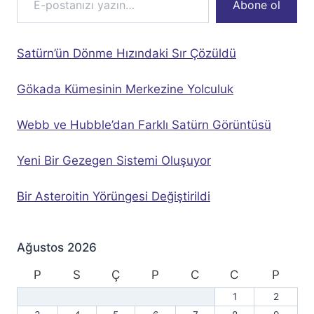
Abone ol
Satürn’ün Dönme Hızındaki Sır Çözüldü
Gökada Kümesinin Merkezine Yolculuk
Webb ve Hubble’dan Farklı Satürn Görüntüsü
Yeni Bir Gezegen Sistemi Oluşuyor
Bir Asteroitin Yörüngesi Değiştirildi
Ağustos 2026
P
S
Ç
P
C
C
P
1
2