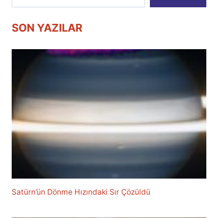
SON YAZILAR
Satürn’ün Dönme Hızındaki Sır Çözüldü