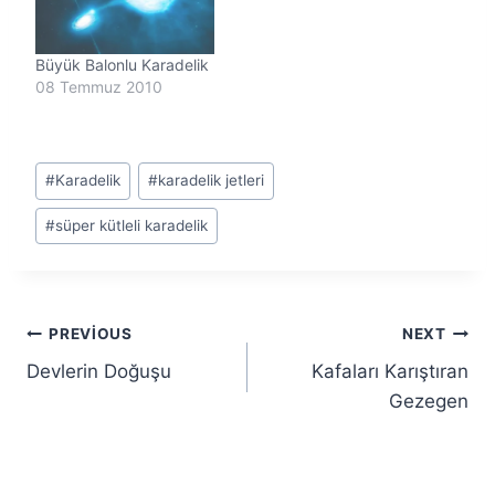
Büyük Balonlu Karadelik
08 Temmuz 2010
Post
#
Karadelik
#
karadelik jetleri
Tags:
#
süper kütleli karadelik
Yazı
PREVIOUS
NEXT
Devlerin Doğuşu
Kafaları Karıştıran
gezinmesi
Gezegen