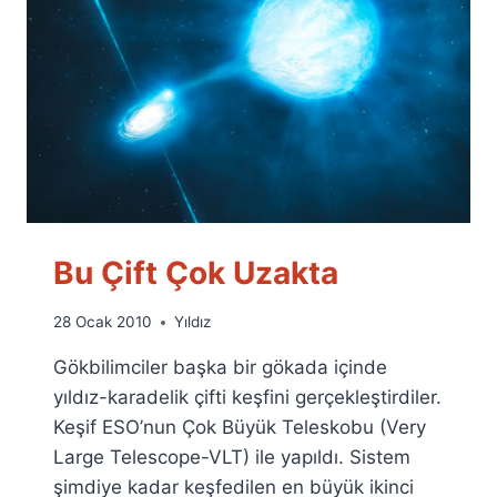
Bu Çift Çok Uzakta
By
28 Ocak 2010
Yıldız
Ümit
Gökbilimciler başka bir gökada içinde
Fuat
Özyar
yıldız-karadelik çifti keşfini gerçekleştirdiler.
Keşif ESO’nun Çok Büyük Teleskobu (Very
Large Telescope-VLT) ile yapıldı. Sistem
şimdiye kadar keşfedilen en büyük ikinci