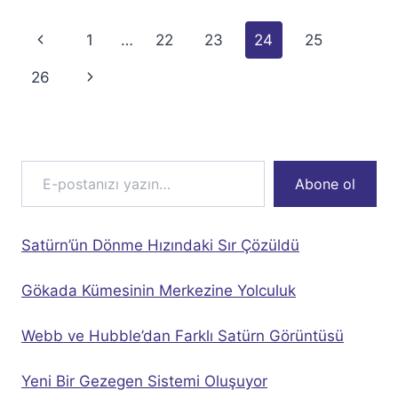
Page
Previous
1
…
22
23
24
25
navigation
Page
Next
26
Page
E-postanızı yazın…
Abone ol
Satürn’ün Dönme Hızındaki Sır Çözüldü
Gökada Kümesinin Merkezine Yolculuk
Webb ve Hubble’dan Farklı Satürn Görüntüsü
Yeni Bir Gezegen Sistemi Oluşuyor