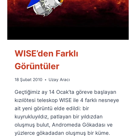
WISE’den Farklı
Görüntüler
By
18 Şubat 2010
Uzay Aracı
Ümit
Geçtiğimiz ay 14 Ocak’ta göreve başlayan
Fuat
Özyar
kızılötesi teleskop WISE ile 4 farklı nesneye
ait yeni görüntü elde edildi: bir
kuyrukluyıldız, patlayan bir yıldızdan
oluşmuş bulut, Andromeda Gökadası ve
yüzlerce gökadadan oluşmuş bir küme.