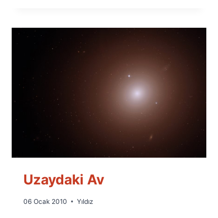
Uzaydaki Av
By
06 Ocak 2010
Yıldız
Ümit