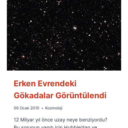
Erken Evrendeki
Gökadalar Görüntülendi
By
06 Ocak 2010
Kozmoloji
Ümit
12 Milyar yıl önce uzay neye benziyordu?
Fuat
Özyar
Bu sorunun yanıtı için Hubble’dan ve