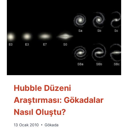
Hubble Düzeni
Araştırması: Gökadalar
Nasıl Oluştu?
By
13 Ocak 2010
Gökada