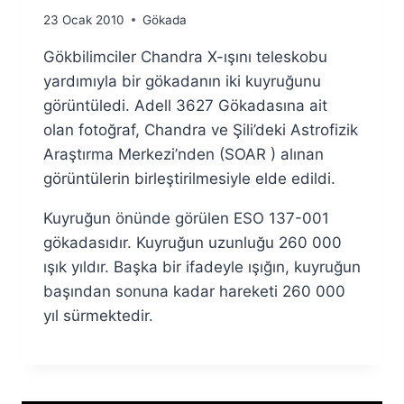
By
23 Ocak 2010
Gökada
Ümit
Gökbilimciler Chandra X-ışını teleskobu
Fuat
Özyar
yardımıyla bir gökadanın iki kuyruğunu
görüntüledi. Adell 3627 Gökadasına ait
olan fotoğraf, Chandra ve Şili’deki Astrofizik
Araştırma Merkezi’nden (SOAR ) alınan
görüntülerin birleştirilmesiyle elde edildi.
Kuyruğun önünde görülen ESO 137-001
gökadasıdır. Kuyruğun uzunluğu 260 000
ışık yıldır. Başka bir ifadeyle ışığın, kuyruğun
başından sonuna kadar hareketi 260 000
yıl sürmektedir.