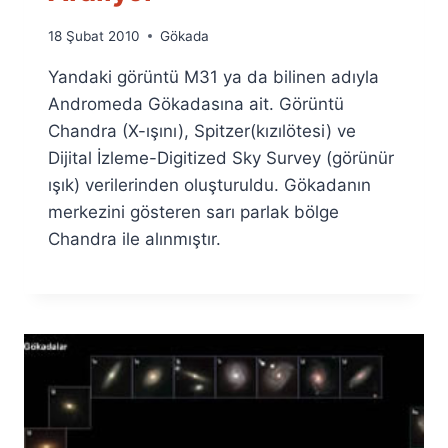
By
18 Şubat 2010
Gökada
Ümit
Yandaki görüntü M31 ya da bilinen adıyla
Fuat
Özyar
Andromeda Gökadasına ait. Görüntü
Chandra (X-ışını), Spitzer(kızılötesi) ve
Dijital İzleme-Digitized Sky Survey (görünür
ışık) verilerinden oluşturuldu. Gökadanın
merkezini gösteren sarı parlak bölge
Chandra ile alınmıştır.