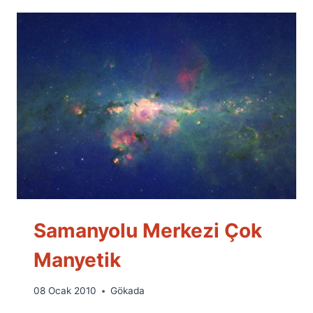
Samanyolu Merkezi Çok
Manyetik
By
08 Ocak 2010
Gökada
Ümit