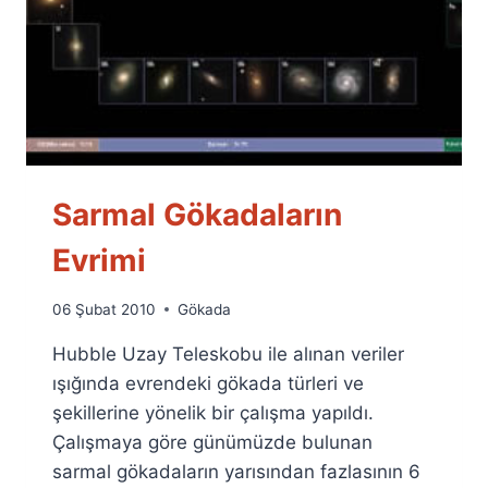
Sarmal Gökadaların
Evrimi
By
06 Şubat 2010
Gökada
Ümit
Hubble Uzay Teleskobu ile alınan veriler
Fuat
Özyar
ışığında evrendeki gökada türleri ve
şekillerine yönelik bir çalışma yapıldı.
Çalışmaya göre günümüzde bulunan
sarmal gökadaların yarısından fazlasının 6