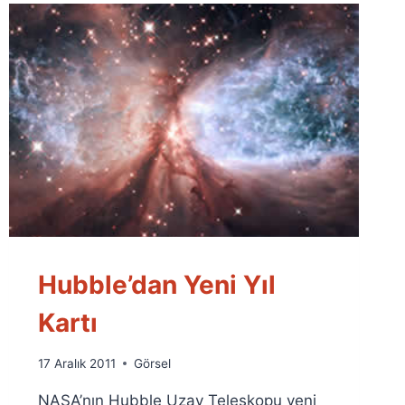
Hubble’dan Yeni Yıl
Kartı
By
17 Aralık 2011
Görsel
Ümit
NASA’nın Hubble Uzay Teleskopu yeni
Fuat