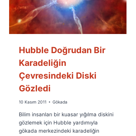
Hubble Doğrudan Bir
Karadeliğin
Çevresindeki Diski
Gözledi
By
10 Kasım 2011
Gökada
Ümit
Bilim insanları bir kuasar yığılma diskini
Fuat
Özyar
gözlemek için Hubble yardımıyla
gökada merkezindeki karadeliğin