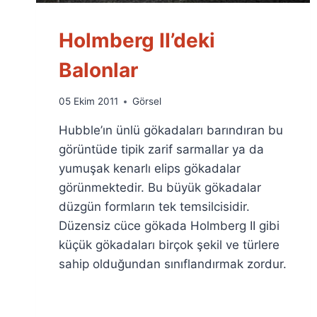
Holmberg II’deki
Balonlar
By
05 Ekim 2011
Görsel
Ümit
Hubble’ın ünlü gökadaları barındıran bu
Fuat
Özyar
görüntüde tipik zarif sarmallar ya da
yumuşak kenarlı elips gökadalar
görünmektedir. Bu büyük gökadalar
düzgün formların tek temsilcisidir.
Düzensiz cüce gökada Holmberg II gibi
küçük gökadaları birçok şekil ve türlere
sahip olduğundan sınıflandırmak zordur.