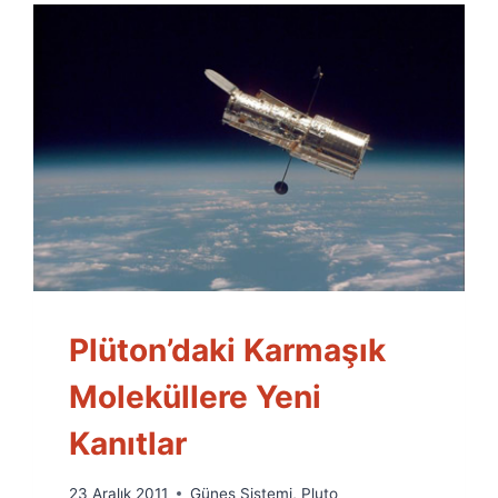
Plüton’daki Karmaşık
Moleküllere Yeni
Kanıtlar
By
23 Aralık 2011
Güneş Sistemi
,
Pluto