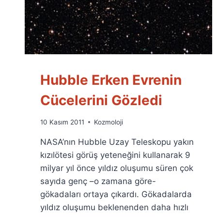
Hubble Erken Evrenin
Cücelerini Gözledi
By
10 Kasım 2011
Kozmoloji
Ümit
NASA’nın Hubble Uzay Teleskopu yakın
Fuat
Özyar
kızılötesi görüş yeteneğini kullanarak 9
milyar yıl önce yıldız oluşumu süren çok
sayıda genç –o zamana göre-
gökadaları ortaya çıkardı. Gökadalarda
yıldız oluşumu beklenenden daha hızlı