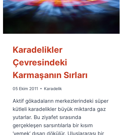
Karadelikler
Çevresindeki
Karmaşanın Sırları
By
05 Ekim 2011
Karadelik
Ümit
Aktif gökadaların merkezlerindeki süper
Fuat
Özyar
kütleli karadelikler büyük miktarda gaz
yutarlar. Bu ziyafet sırasında
gerçekleşen sarsıntılarla bir kısım
‘yemek’ dışarı dökülür. Uluslararası bir