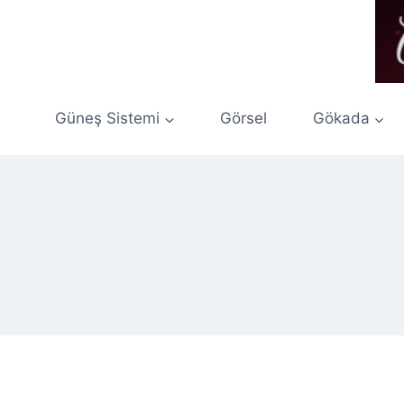
Skip
to
content
Güneş Sistemi
Görsel
Gökada