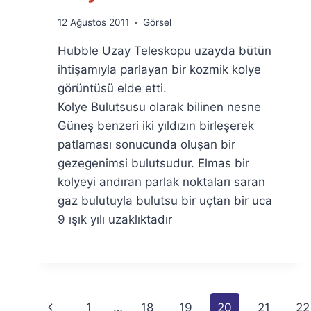
By
12 Ağustos 2011
Görsel
Ümit
Hubble Uzay Teleskopu uzayda bütün
Fuat
Özyar
ihtişamıyla parlayan bir kozmik kolye
görüntüsü elde etti.
Kolye Bulutsusu olarak bilinen nesne
Güneş benzeri iki yıldızın birleşerek
patlaması sonucunda oluşan bir
gezegenimsi bulutsudur. Elmas bir
kolyeyi andıran parlak noktaları saran
gaz bulutuyla bulutsu bir uçtan bir uca
9 ışık yılı uzaklıktadır
Page
Previous
1
…
18
19
20
21
22