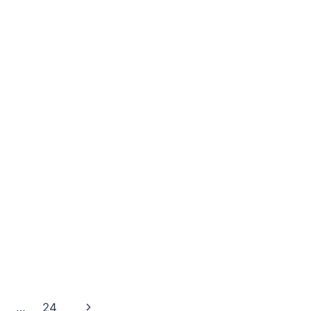
Next
…
24