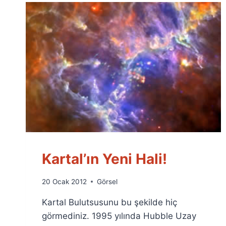
Kartal’ın Yeni Hali!
By
20 Ocak 2012
Görsel
Ümit
Kartal Bulutsusunu bu şekilde hiç
Fuat
Özyar
görmediniz. 1995 yılında Hubble Uzay