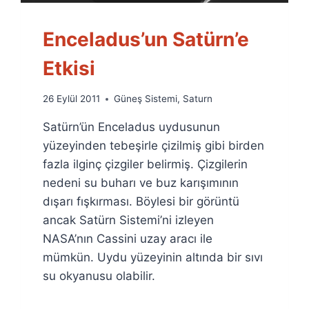
Enceladus’un Satürn’e
Etkisi
By
26 Eylül 2011
Güneş Sistemi
,
Saturn
Ümit
Satürn’ün Enceladus uydusunun
Fuat
Özyar
yüzeyinden tebeşirle çizilmiş gibi birden
fazla ilginç çizgiler belirmiş. Çizgilerin
nedeni su buharı ve buz karışımının
dışarı fışkırması. Böylesi bir görüntü
ancak Satürn Sistemi’ni izleyen
NASA’nın Cassini uzay aracı ile
mümkün. Uydu yüzeyinin altında bir sıvı
su okyanusu olabilir.