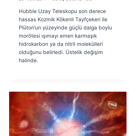
Ümit
Hubble Uzay Teleskopu son derece
Fuat
Özyar
hassas Kozmik Kökenli Tayfçekeri ile
Plüton’un yüzeyinde güçlü dalga boylu
morötesi ışımayı emen karmaşık
hidrokarbon ya da nitril molekülleri
olduğunu belirledi. Üstelik değişim
halinde.