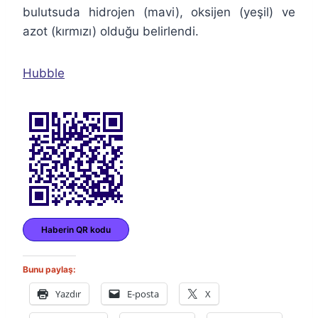
bulutsuda hidrojen (mavi), oksijen (yeşil) ve
azot (kırmızı) olduğu belirlendi.
Hubble
Haberin QR kodu
Bunu paylaş:
Yazdır
E-posta
X