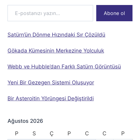
E-postanızı yazın…
Abone ol
Satürn’ün Dönme Hızındaki Sır Çözüldü
Gökada Kümesinin Merkezine Yolculuk
Webb ve Hubble’dan Farklı Satürn Görüntüsü
Yeni Bir Gezegen Sistemi Oluşuyor
Bir Asteroitin Yörüngesi Değiştirildi
Ağustos 2026
P
S
Ç
P
C
C
P