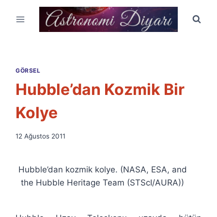
Skip
to
content
GÖRSEL
Hubble’dan Kozmik Bir
Kolye
By
12 Ağustos 2011
Ümit
Fuat
Özyar
Hubble’dan kozmik kolye. (NASA, ESA, and
the Hubble Heritage Team (STScI/AURA))