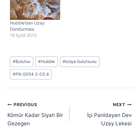
Hubble’dan Uzay
Dondurması
19 Eylül 2010
Post
#
Bulutsu
#
Hubble
#
kolye bulutsusu
Tags:
#
PN G054.2-03.4
Yazı
PREVIOUS
NEXT
Kömür Kadar Siyah Bir
İçi Parıldayan Dev
gezinmesi
Gezegen
Uzay Lekesi