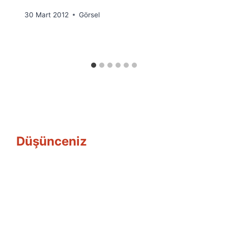
By
30 Mart 2012
Görsel
Ümit
Fuat
Özyar
Düşünceniz