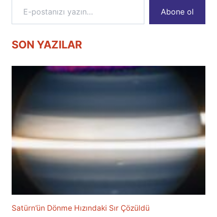
Abone ol
SON YAZILAR
Satürn’ün Dönme Hızındaki Sır Çözüldü