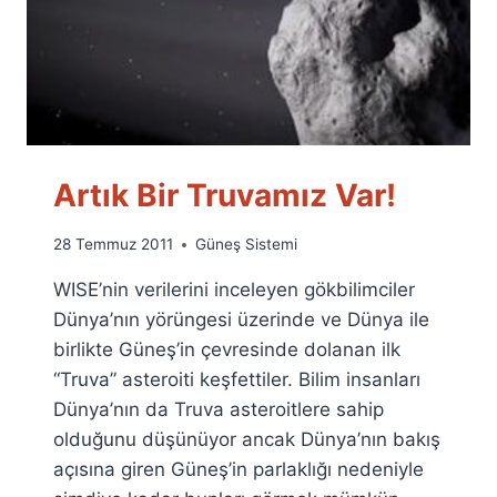
Artık Bir Truvamız Var!
By
28 Temmuz 2011
Güneş Sistemi
Ümit
WISE’nin verilerini inceleyen gökbilimciler
Fuat
Özyar
Dünya’nın yörüngesi üzerinde ve Dünya ile
birlikte Güneş’in çevresinde dolanan ilk
“Truva” asteroiti keşfettiler. Bilim insanları
Dünya’nın da Truva asteroitlere sahip
olduğunu düşünüyor ancak Dünya’nın bakış
açısına giren Güneş’in parlaklığı nedeniyle