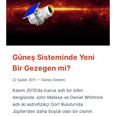
Güneş Sisteminde Yeni
Bir Gezegen mi?
By
22 Şubat 2011
Güneş Sistemi
Ümit
Kasım 2010’da Icarus adlı bir bilim
Fuat
Özyar
dergisinde John Matese ve Daniel Whitmire
adlı iki astrofizikçi Oort Bulutu’nda
Jüpiter’den daha büyük olan bir cismin