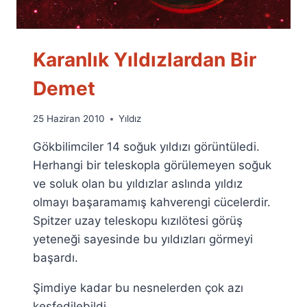
Karanlık Yıldızlardan Bir
Demet
By
25 Haziran 2010
Yıldız
Ümit
Gökbilimciler 14 soğuk yıldızı görüntüledi.
Fuat
Özyar
Herhangi bir teleskopla görülemeyen soğuk
ve soluk olan bu yıldızlar aslında yıldız
olmayı başaramamış kahverengi cücelerdir.
Spitzer uzay teleskopu kızılötesi görüş
yeteneği sayesinde bu yıldızları görmeyi
başardı.
Şimdiye kadar bu nesnelerden çok azı
keşfedilebildi.