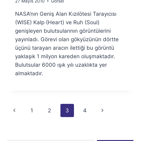
By
27 Mayıs 2010
Görsel
Ümit
NASA’nın Geniş Alan Kızılötesi Tarayıcısı
Fuat
Özyar
(WISE) Kalp (Heart) ve Ruh (Soul)
genişleyen bulutsularının görüntülerini
yayınladı. Görevi olan gökyüzünün dörtte
üçünü tarayan aracın ilettiği bu görüntü
yaklaşık 1 milyon kareden oluşmaktadır.
Bulutsular 6000 ışık yılı uzaklıkta yer
almaktadır.
Page
Previous
Next
1
2
3
4
navigation
Page
Page
E-postanızı yazın…