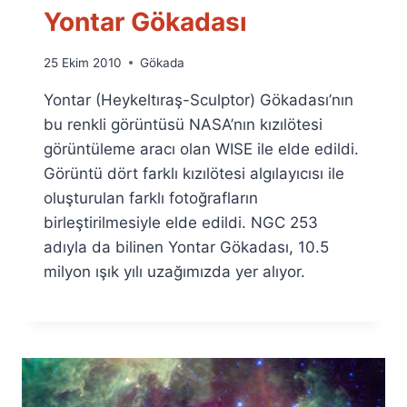
Yontar Gökadası
By
25 Ekim 2010
Gökada
Ümit
Yontar (Heykeltıraş-Sculptor) Gökadası’nın
Fuat
Özyar
bu renkli görüntüsü NASA’nın kızılötesi
görüntüleme aracı olan WISE ile elde edildi.
Görüntü dört farklı kızılötesi algılayıcısı ile
oluşturulan farklı fotoğrafların
birleştirilmesiyle elde edildi. NGC 253
adıyla da bilinen Yontar Gökadası, 10.5
milyon ışık yılı uzağımızda yer alıyor.