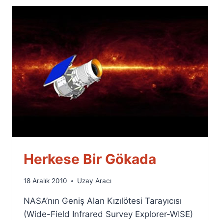
Herkese Bir Gökada
By
18 Aralık 2010
Uzay Aracı
Ümit
NASA’nın Geniş Alan Kızılötesi Tarayıcısı
Fuat
Özyar
(Wide-Field Infrared Survey Explorer-WISE)