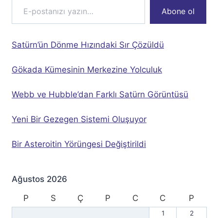
Abone ol
Satürn’ün Dönme Hızındaki Sır Çözüldü
Gökada Kümesinin Merkezine Yolculuk
Webb ve Hubble’dan Farklı Satürn Görüntüsü
Yeni Bir Gezegen Sistemi Oluşuyor
Bir Asteroitin Yörüngesi Değiştirildi
Ağustos 2026
P
S
Ç
P
C
C
P
1
2