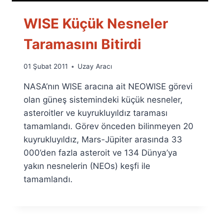
WISE Küçük Nesneler
Taramasını Bitirdi
By
01 Şubat 2011
Uzay Aracı
Ümit
NASA’nın WISE aracına ait NEOWISE görevi
Fuat
Özyar
olan güneş sistemindeki küçük nesneler,
asteroitler ve kuyrukluyıldız taraması
tamamlandı. Görev önceden bilinmeyen 20
kuyrukluyıldız, Mars-Jüpiter arasında 33
000’den fazla asteroit ve 134 Dünya’ya
yakın nesnelerin (NEOs) keşfi ile
tamamlandı.