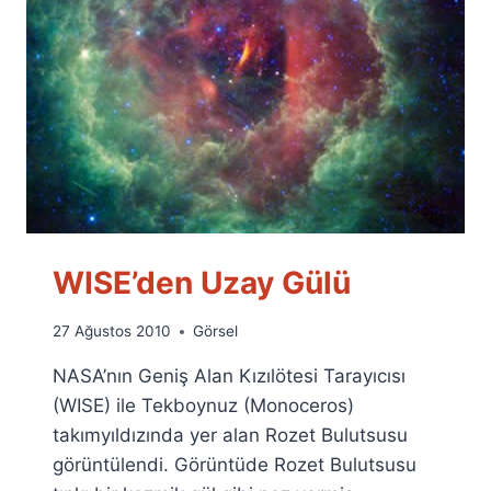
WISE’den Uzay Gülü
By
27 Ağustos 2010
Görsel
Ümit
NASA’nın Geniş Alan Kızılötesi Tarayıcısı
Fuat
Özyar
(WISE) ile Tekboynuz (Monoceros)
takımyıldızında yer alan Rozet Bulutsusu
görüntülendi. Görüntüde Rozet Bulutsusu