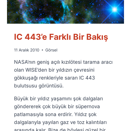
IC 443’e Farklı Bir Bakış
By
11 Aralık 2010
Görsel
Ümit
NASA’nın geniş açılı kızılötesi tarama aracı
Fuat
Özyar
olan WISE’den bir yıldızın çevresini
gökkuşağı renkleriyle saran IC 443
bulutsusu görüntüsü.
Büyük bir yıldız yaşamını şok dalgaları
göndererek çok büyük bir süpernova
patlamasıyla sona erdirir. Yıldız şok
dalgalarıyla yayılan gaz ve toz kalıntıları
arasında kalır. Bize de böylesi güzel bir