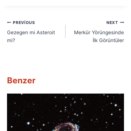
Yazı
PREVIOUS
NEXT
Gezegen mi Asteroit
Merkür Yörüngesinde
gezinmesi
mi?
İlk Görüntüler
Benzer