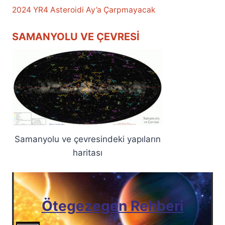
2024 YR4 Asteroidi Ay’a Çarpmayacak
SAMANYOLU VE ÇEVRESI
Samanyolu ve çevresindeki yapıların
haritası
Ötegezegen Rehberi