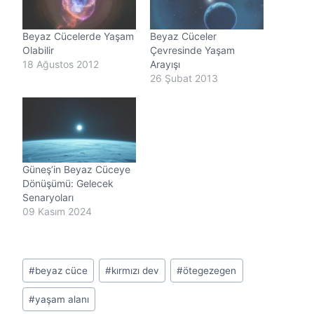
.
.
Beyaz Cücelerde Yaşam
Beyaz Cüceler
.
Olabilir
Çevresinde Yaşam
18 Ağustos 2012
Arayışı
26 Şubat 2013
Güneş’in Beyaz Cüceye
Dönüşümü: Gelecek
Senaryoları
09 Kasım 2024
Post
#
beyaz cüce
#
kırmızı dev
#
ötegezegen
Tags:
#
yaşam alanı