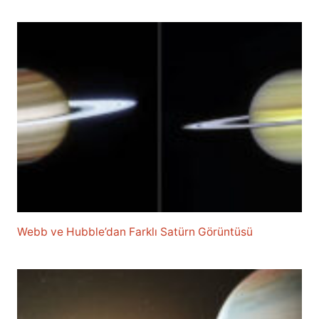
Webb ve Hubble’dan Farklı Satürn Görüntüsü