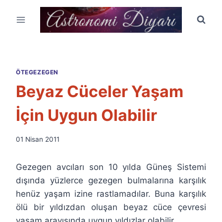
Skip
to
content
ÖTEGEZEGEN
Beyaz Cüceler Yaşam
İçin Uygun Olabilir
By
01 Nisan 2011
Ümit
Fuat
Gezegen avcıları son 10 yılda Güneş Sistemi
Özyar
dışında yüzlerce gezegen bulmalarına karşılık
henüz yaşam izine rastlamadılar. Buna karşılık
ölü bir yıldızdan oluşan beyaz cüce çevresi
yaşam arayışında uygun yıldızlar olabilir.