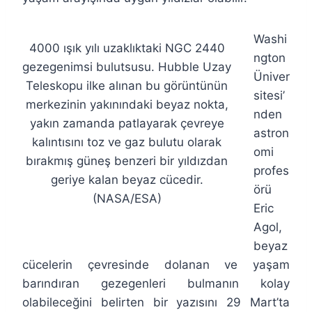
Washi
4000 ışık yılı uzaklıktaki NGC 2440
ngton
gezegenimsi bulutsusu. Hubble Uzay
Üniver
Teleskopu ilke alınan bu görüntünün
sitesi’
merkezinin yakınındaki beyaz nokta,
nden
yakın zamanda patlayarak çevreye
astron
kalıntısını toz ve gaz bulutu olarak
omi
bırakmış güneş benzeri bir yıldızdan
profes
geriye kalan beyaz cücedir.
örü
(NASA/ESA)
Eric
Agol,
beyaz
cücelerin çevresinde dolanan ve yaşam
barındıran gezegenleri bulmanın kolay
olabileceğini belirten bir yazısını 29 Mart’ta