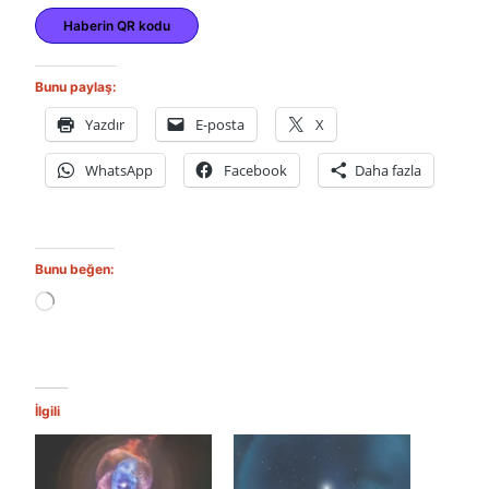
Haberin QR kodu
Bunu paylaş:
Yazdır
E-posta
X
WhatsApp
Facebook
Daha fazla
Bunu beğen:
Y
ü
k
l
e
n
İlgili
i
y
o
r