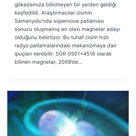
Özyar
gökadamıza bilinmeyen bir yerden geldiği
keşfedildi. Araştırmacılar cismin
Samanyolu’nda süpernova patlaması
sonucu oluşmamış en olası magnetar adayı
olduğunu belirtiyor. Bu tuhaf cisim hızlı
radyo patlamalarındaki mekanizmaya dair
ipuçları verebilir. SGR 0501+4516 olarak
bilinen magnetar, 2008’de…