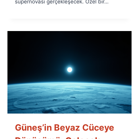
süpernovası gerçekleşecek. Özel bir…
Güneş’in Beyaz Cüceye