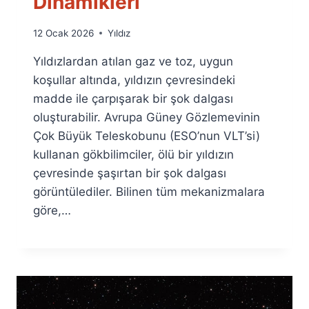
Dinamikleri
By
12 Ocak 2026
Yıldız
Ümit
Yıldızlardan atılan gaz ve toz, uygun
Fuat
Özyar
koşullar altında, yıldızın çevresindeki
madde ile çarpışarak bir şok dalgası
oluşturabilir. Avrupa Güney Gözlemevinin
Çok Büyük Teleskobunu (ESO’nun VLT’si)
kullanan gökbilimciler, ölü bir yıldızın
çevresinde şaşırtan bir şok dalgası
görüntülediler. Bilinen tüm mekanizmalara
göre,…