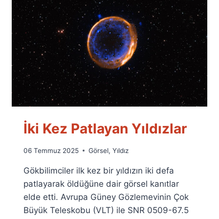
İki Kez Patlayan Yıldızlar
By
06 Temmuz 2025
Görsel
,
Yıldız
Ümit
Gökbilimciler ilk kez bir yıldızın iki defa
Fuat
Özyar
patlayarak öldüğüne dair görsel kanıtlar
elde etti. Avrupa Güney Gözlemevinin Çok
Büyük Teleskobu (VLT) ile SNR 0509-67.5