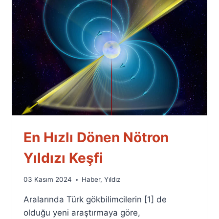
En Hızlı Dönen Nötron
Yıldızı Keşfi
By
03 Kasım 2024
Haber
,
Yıldız
Ümit
Aralarında Türk gökbilimcilerin [1] de
Fuat
Özyar
olduğu yeni araştırmaya göre,