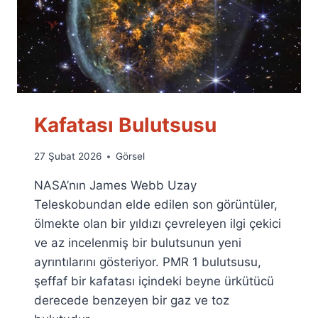
Kafatası Bulutsusu
By
27 Şubat 2026
Görsel
Ümit
NASA’nın James Webb Uzay
Fuat
Özyar
Teleskobundan elde edilen son görüntüler,
ölmekte olan bir yıldızı çevreleyen ilgi çekici
ve az incelenmiş bir bulutsunun yeni
ayrıntılarını gösteriyor. PMR 1 bulutsusu,
şeffaf bir kafatası içindeki beyne ürkütücü
derecede benzeyen bir gaz ve toz