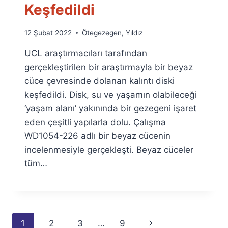
Keşfedildi
By
12 Şubat 2022
Ötegezegen
,
Yıldız
Ümit
UCL araştırmacıları tarafından
Fuat
Özyar
gerçekleştirilen bir araştırmayla bir beyaz
cüce çevresinde dolanan kalıntı diski
keşfedildi. Disk, su ve yaşamın olabileceği
‘yaşam alanı’ yakınında bir gezegeni işaret
eden çeşitli yapılarla dolu. Çalışma
WD1054-226 adlı bir beyaz cücenin
incelenmesiyle gerçekleşti. Beyaz cüceler
tüm…
Page
Next
1
2
3
…
9