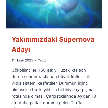
Yakınımızdaki Süpernova
Adayı
By
11 Nisan 2025
Yıldız
Ümit
Gökbilimciler, 150 ışık yılı uzaklıkta son
Fuat
Özyar
derece ender rastlanan büyük kütleli ikili
yıldız sistemi keşfettiler. Durumun ilginç
olması ise bu iki yıldızın birbiriyle çarpışma
rotasında olması. Çarpıştıklarında Ay’dan 10
kat daha parlak duruma gelen Tip 1a