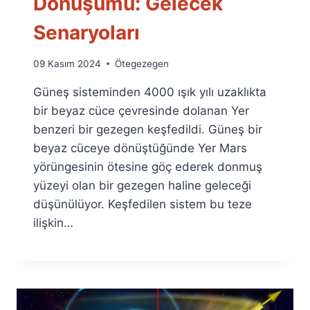
Dönüşümü: Gelecek
Senaryoları
By
09 Kasım 2024
Ötegezegen
Ümit
Güneş sisteminden 4000 ışık yılı uzaklıkta
Fuat
Özyar
bir beyaz cüce çevresinde dolanan Yer
benzeri bir gezegen keşfedildi. Güneş bir
beyaz cüceye dönüştüğünde Yer Mars
yörüngesinin ötesine göç ederek donmuş
yüzeyi olan bir gezegen haline geleceği
düşünülüyor. Keşfedilen sistem bu teze
ilişkin…