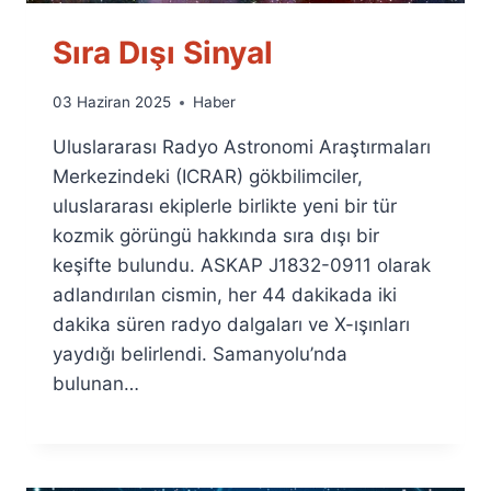
Sıra Dışı Sinyal
By
03 Haziran 2025
Haber
Ümit
Uluslararası Radyo Astronomi Araştırmaları
Fuat
Özyar
Merkezindeki (ICRAR) gökbilimciler,
uluslararası ekiplerle birlikte yeni bir tür
kozmik görüngü hakkında sıra dışı bir
keşifte bulundu. ASKAP J1832-0911 olarak
adlandırılan cismin, her 44 dakikada iki
dakika süren radyo dalgaları ve X-ışınları
yaydığı belirlendi. Samanyolu’nda
bulunan…