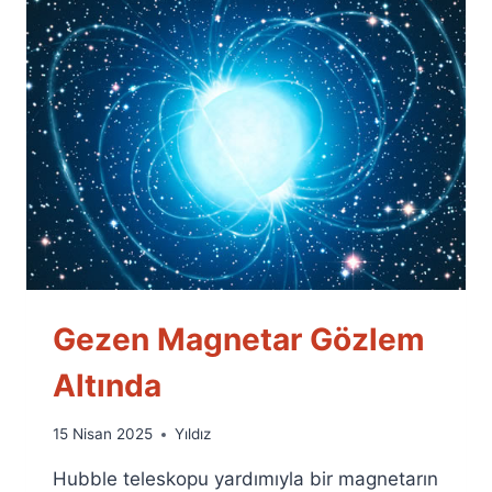
Gezen Magnetar Gözlem
Altında
By
15 Nisan 2025
Yıldız
Ümit
Hubble teleskopu yardımıyla bir magnetarın
Fuat