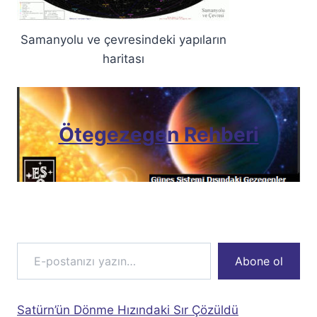
Samanyolu ve çevresindeki yapıların
haritası
Ötegezegen Rehberi
E-postanızı yazın…
Abone ol
Satürn’ün Dönme Hızındaki Sır Çözüldü