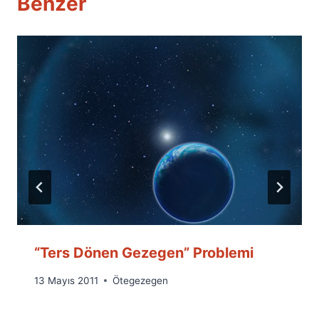
Benzer
“Ters Dönen Gezegen” Problemi
By
13 Mayıs 2011
Ötegezegen
Ümit
Fuat