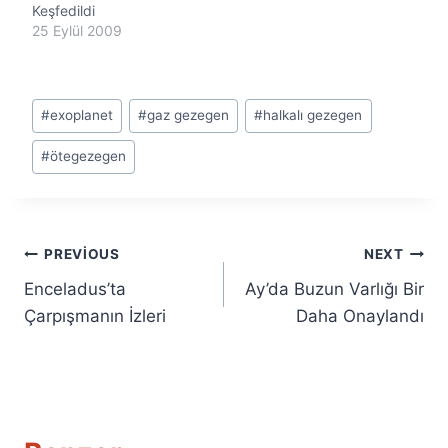
Keşfedildi
25 Eylül 2009
Post
#
exoplanet
#
gaz gezegen
#
halkalı gezegen
Tags:
#
ötegezegen
Yazı
PREVIOUS
NEXT
Enceladus’ta
Ay’da Buzun Varlığı Bir
gezinmesi
Çarpışmanın İzleri
Daha Onaylandı