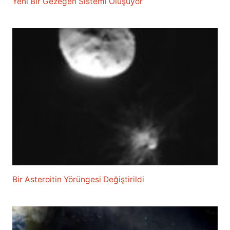
Yeni Bir Gezegen Sistemi Oluşuyor
Bir Asteroitin Yörüngesi Değiştirildi