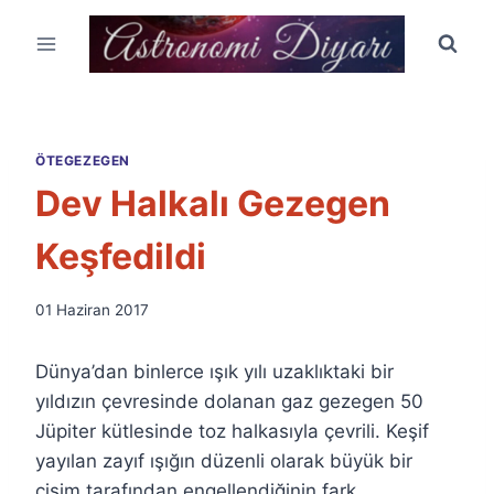
Skip
to
content
ÖTEGEZEGEN
Dev Halkalı Gezegen
Keşfedildi
By
01 Haziran 2017
Ümit
Fuat
Dünya’dan binlerce ışık yılı uzaklıktaki bir
Özyar
yıldızın çevresinde dolanan gaz gezegen 50
Jüpiter kütlesinde toz halkasıyla çevrili. Keşif
yayılan zayıf ışığın düzenli olarak büyük bir
cisim tarafından engellendiğinin fark