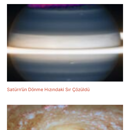
Satürn’ün Dönme Hızındaki Sır Çözüldü