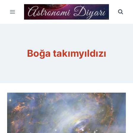
Skip
to
content
Boğa takımyıldızı