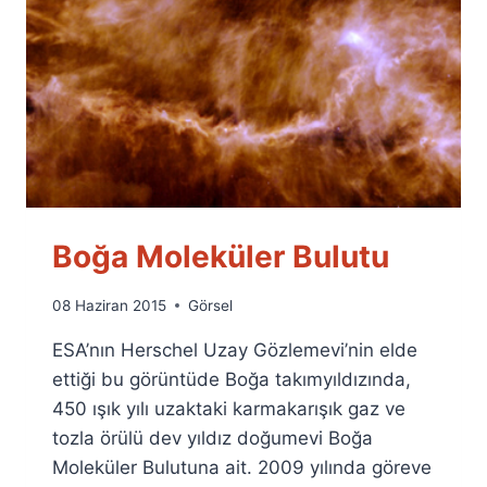
Boğa Moleküler Bulutu
By
08 Haziran 2015
Görsel
Ümit
ESA’nın Herschel Uzay Gözlemevi’nin elde
Fuat
Özyar
ettiği bu görüntüde Boğa takımyıldızında,
450 ışık yılı uzaktaki karmakarışık gaz ve
tozla örülü dev yıldız doğumevi Boğa
Moleküler Bulutuna ait. 2009 yılında göreve