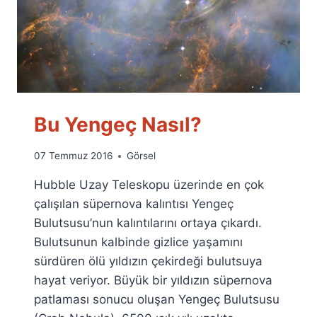
Bu Yengeç Nasıl?
By
07 Temmuz 2016
Görsel
Ümit
Hubble Uzay Teleskopu üzerinde en çok
Fuat
Özyar
çalışılan süpernova kalıntısı Yengeç
Bulutsusu’nun kalıntılarını ortaya çıkardı.
Bulutsunun kalbinde gizlice yaşamını
sürdüren ölü yıldızın çekirdeği bulutsuya
hayat veriyor. Büyük bir yıldızın süpernova
patlaması sonucu oluşan Yengeç Bulutsusu