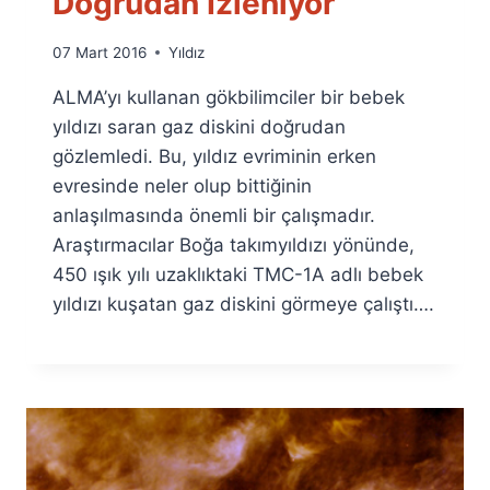
Doğrudan İzleniyor
By
07 Mart 2016
Yıldız
Ümit
ALMA’yı kullanan gökbilimciler bir bebek
Fuat
Özyar
yıldızı saran gaz diskini doğrudan
gözlemledi. Bu, yıldız evriminin erken
evresinde neler olup bittiğinin
anlaşılmasında önemli bir çalışmadır.
Araştırmacılar Boğa takımyıldızı yönünde,
450 ışık yılı uzaklıktaki TMC-1A adlı bebek
yıldızı kuşatan gaz diskini görmeye çalıştı….