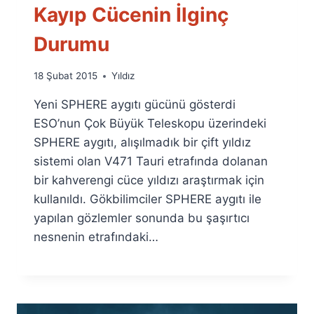
Kayıp Cücenin İlginç
Durumu
By
18 Şubat 2015
Yıldız
Ümit
Yeni SPHERE aygıtı gücünü gösterdi
Fuat
Özyar
ESO’nun Çok Büyük Teleskopu üzerindeki
SPHERE aygıtı, alışılmadık bir çift yıldız
sistemi olan V471 Tauri etrafında dolanan
bir kahverengi cüce yıldızı araştırmak için
kullanıldı. Gökbilimciler SPHERE aygıtı ile
yapılan gözlemler sonunda bu şaşırtıcı
nesnenin etrafındaki…