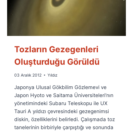
Tozların Gezegenleri
Oluşturduğu Görüldü
By
03 Aralık 2012
Yıldız
Ümit
Japonya Ulusal Gökbilim Gözlemevi ve
Fuat
Özyar
Japon Hyoto ve Saitama Üniversiteleri’nın
yönetimindeki Subaru Teleskopu ile UX
Tauri A yıldızı çevresindeki gezegenimsi
diskin, özelliklerini belirledi. Çalışmada toz
tanelerinin birbiriyle çarpıştığı ve sonunda