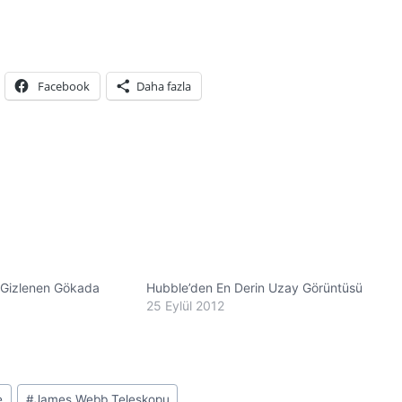
Facebook
Daha fazla
 Gizlenen Gökada
Hubble’den En Derin Uzay Görüntüsü
25 Eylül 2012
e
#
James Webb Teleskopu