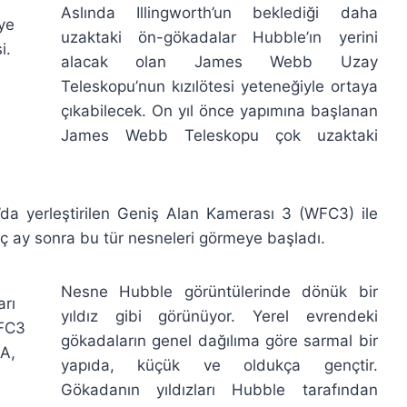
Aslında Illingworth’un beklediği daha
ye
uzaktaki ön-gökadalar Hubble’ın yerini
i.
alacak olan James Webb Uzay
Teleskopu’nun kızılötesi yeteneğiyle ortaya
çıkabilecek. On yıl önce yapımına başlanan
James Webb Teleskopu çok uzaktaki
da yerleştirilen Geniş Alan Kamerası 3 (WFC3) ile
kaç ay sonra bu tür nesneleri görmeye başladı.
Nesne Hubble görüntülerinde dönük bir
rı
yıldız gibi görünüyor. Yerel evrendeki
WFC3
gökadaların genel dağılıma göre sarmal bir
SA,
yapıda, küçük ve oldukça gençtir.
Gökadanın yıldızları Hubble tarafından