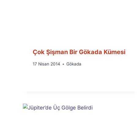
Çok Şişman Bir Gökada Kümesi
By
17 Nisan 2014
Gökada
Ümit
Fuat
Özyar