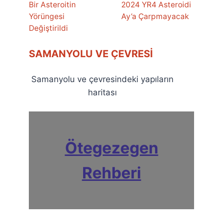
Bir Asteroitin
2024 YR4 Asteroidi
Yörüngesi
Ay’a Çarpmayacak
Değiştirildi
SAMANYOLU VE ÇEVRESI
Samanyolu ve çevresindeki yapıların
haritası
Ötegezegen
Rehberi