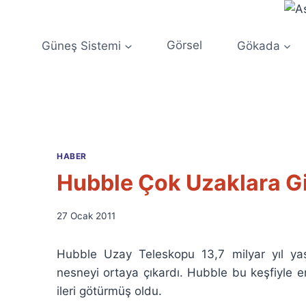
Skip
to
content
Güneş Sistemi
Görsel
Gökada
HABER
Hubble Çok Uzaklara Gi
By
27 Ocak 2011
Ümit
Fuat
Hubble Uzay Teleskopu 13,7 milyar yıl yaş
Özyar
nesneyi ortaya çıkardı. Hubble bu keşfiyle 
ileri götürmüş oldu.