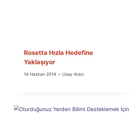
Rosetta Hızla Hedefine
Yaklaşıyor
By
14 Haziran 2014
Uzay Aracı
Ümit
Fuat
Özyar