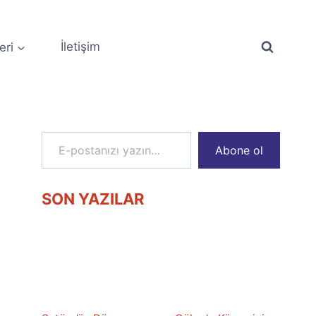
eri
İletişim
E-postanızı yazın…
Abone ol
SON YAZILAR