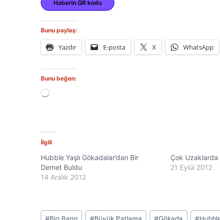
Haberin QR kodu
Bunu paylaş:
Yazdır
E-posta
X
WhatsApp
Bunu beğen:
Y
ü
k
l
e
n
İlgili
i
Hubble Yaşlı Gökadalar’dan Bir
Çok Uzaklarda
y
Demet Buldu
o
21 Eylül 2012
r
14 Aralık 2012
.
.
.
Post
#
Big Bang
#
Büyük Patlama
#
Gökada
#
Hubbl