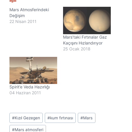
İlgili
i
Mars Atmosferindeki
y
Değişim
o
r
22 Nisan 2011
.
.
Mars’taki Fırtınalar Gaz
.
Kaçışını Hızlandırıyor
25 Ocak 2018
Spirit’e Veda Hazırlığı
04 Haziran 2011
Post
#
Kızıl Gezegen
#
kum fırtınası
#
Mars
Tags:
#
Mars atmosferi