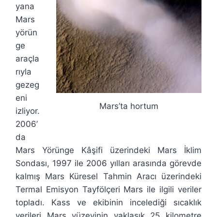
yana
Mars
yörün
ge
araçla
rıyla
gezeg
eni
Mars’ta hortum
izliyor.
2006’
da
Mars Yörünge Kâşifi üzerindeki Mars İklim
Sondası, 1997 ile 2006 yılları arasında görevde
kalmış Mars Küresel Tahmin Aracı üzerindeki
Termal Emisyon Tayfölçeri Mars ile ilgili veriler
topladı. Kass ve ekibinin incelediği sıcaklık
verileri Mars yüzeyinin yaklaşık 25 kilometre