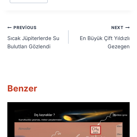
Yazı
PREVIOUS
NEXT
Sıcak Jüpiterlerde Su
En Büyük Çift Yıldızlı
gezinmesi
Bulutları Gözlendi
Gezegen
Benzer