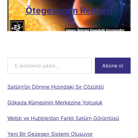
Ötegezegen Rehberi
E-postanızı yazın…
Abone ol
Satürn’ün Dönme Hızındaki Sır Çözüldü
Gökada Kümesinin Merkezine Yolculuk
Webb ve Hubble’dan Farklı Satürn Görüntüsü
Yeni Bir Gezegen Sistemi Oluşuyor