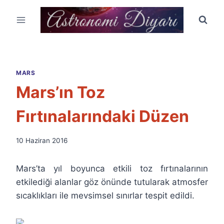
Skip
to
content
MARS
Mars’ın Toz
Fırtınalarındaki Düzen
By
10 Haziran 2016
Ümit
Fuat
Mars’ta yıl boyunca etkili toz fırtınalarının
Özyar
etkilediği alanlar göz önünde tutularak atmosfer
sıcaklıkları ile mevsimsel sınırlar tespit edildi.