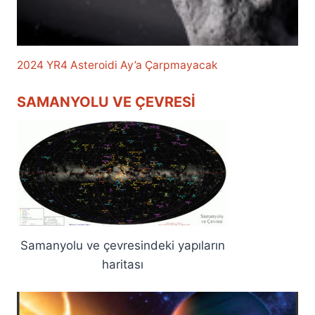
2024 YR4 Asteroidi Ay’a Çarpmayacak
SAMANYOLU VE ÇEVRESI
Samanyolu ve çevresindeki yapıların
haritası