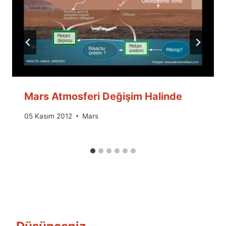
Mars Atmosferi Değişim Halinde
By
05 Kasım 2012
Mars
Ümit
Fuat
Özyar