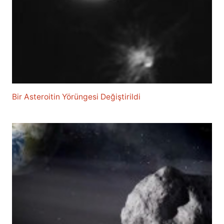
Bir Asteroitin Yörüngesi Değiştirildi