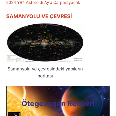
2024 YR4 Asteroidi Ay’a Çarpmayacak
SAMANYOLU VE ÇEVRESI
Samanyolu ve çevresindeki yapıların
haritası
Ötegezegen Rehberi