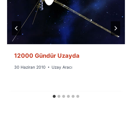
12000 Gündür Uzayda
By
30 Haziran 2010
Uzay Aracı
Ümit
Fuat
Özyar