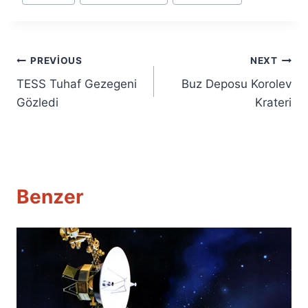
Tags:
Yazı
PREVIOUS
NEXT
TESS Tuhaf Gezegeni
Buz Deposu Korolev
gezinmesi
Gözledi
Krateri
Benzer