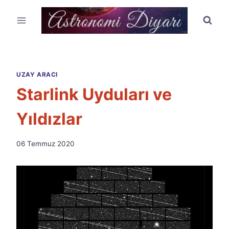
Skip
to
content
UZAY ARACI
Starlink Uyduları ve
Yıldızlar
By
06 Temmuz 2020
Ümit
Fuat
Özyar