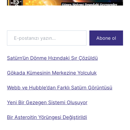
E-postanızı yazın…
Abone ol
Satürn’ün Dönme Hızındaki Sır Çözüldü
Gökada Kümesinin Merkezine Yolculuk
Webb ve Hubble’dan Farklı Satürn Görüntüsü
Yeni Bir Gezegen Sistemi Oluşuyor
Bir Asteroitin Yörüngesi Değiştirildi