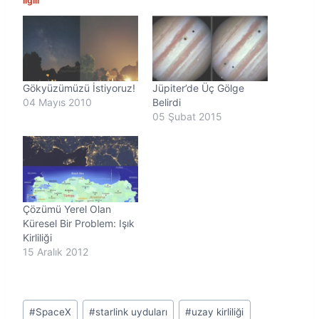
İlgili
Gökyüzümüzü İstiyoruz!
Jüpiter’de Üç Gölge
04 Mayıs 2010
Belirdi
05 Şubat 2015
Çözümü Yerel Olan
Küresel Bir Problem: Işık
Kirliliği
15 Aralık 2012
Post
#
SpaceX
#
starlink uyduları
#
uzay kirliliği