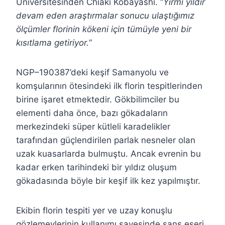
Üniversitesinden Chiaki Kobayashi. “
Yirmi yıldır
devam eden araştırmalar sonucu ulaştığımız
ölçümler florinin kökeni için tümüyle yeni bir
kısıtlama getiriyor.
”
NGP–190387’deki keşif Samanyolu ve
komşularının ötesindeki ilk florin tespitlerinden
birine işaret etmektedir. Gökbilimciler bu
elementi daha önce, bazı gökadaların
merkezindeki süper kütleli karadelikler
tarafından güçlendirilen parlak nesneler olan
uzak kuasarlarda bulmuştu. Ancak evrenin bu
kadar erken tarihindeki bir yıldız oluşum
gökadasında böyle bir keşif ilk kez yapılmıştır.
Ekibin florin tespiti yer ve uzay konuşlu
gözlemevlerinin kullanımı sayesinde şans eseri