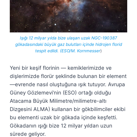
Işığı 12 milyar yılda bize ulaşan uzak NGC-190387
gökadasındaki büyük gaz bulutları içinde hidrojen florid
tespit edildi. (ESO/M. Kornmesser
)
Yeni bir keşif florinin — kemiklerimizde ve
dişlerimizde florür şeklinde bulunan bir element
—evrende nasıl oluştuğuna ışık tutuyor. Avrupa
Güney Gözlemevi’nin (ESO) ortağı olduğu
Atacama Büyük Milimetre/milimetre-altı
Dizgesini ALMA) kullanan bir gökbilimciler ekibi
bu elementi uzak bir gökada içinde keşfetti.
Gökadanın ışığı bize 12 milyar yıldan uzun
sürede geliyor.