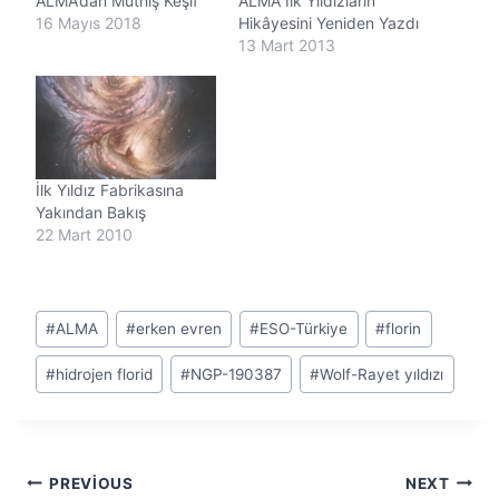
ALMA’dan Müthiş Keşif
ALMA İlk Yıldızların
.
16 Mayıs 2018
Hikâyesini Yeniden Yazdı
13 Mart 2013
İlk Yıldız Fabrikasına
Yakından Bakış
22 Mart 2010
Post
#
ALMA
#
erken evren
#
ESO-Türkiye
#
florin
Tags:
#
hidrojen florid
#
NGP-190387
#
Wolf-Rayet yıldızı
Yazı
PREVIOUS
NEXT