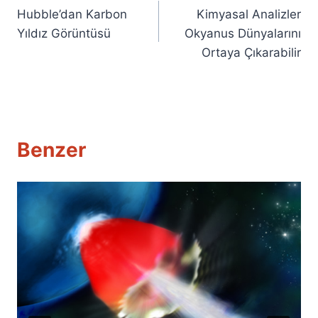
Hubble’dan Karbon
Kimyasal Analizler
gezinmesi
Yıldız Görüntüsü
Okyanus Dünyalarını
Ortaya Çıkarabilir
Benzer