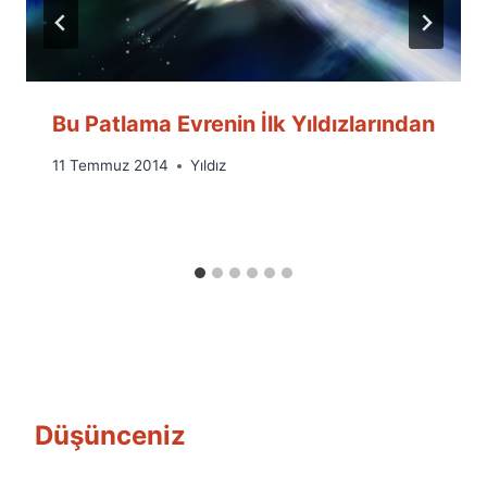
Bu Patlama Evrenin İlk Yıldızlarından
By
11 Temmuz 2014
Yıldız
Ümit
Fuat
Özyar
Düşünceniz