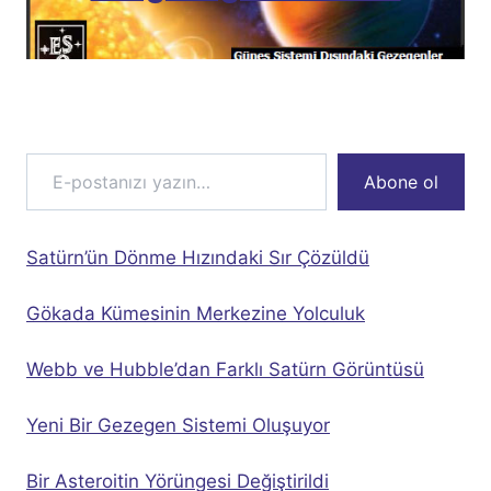
E-postanızı yazın…
Abone ol
Satürn’ün Dönme Hızındaki Sır Çözüldü
Gökada Kümesinin Merkezine Yolculuk
Webb ve Hubble’dan Farklı Satürn Görüntüsü
Yeni Bir Gezegen Sistemi Oluşuyor
Bir Asteroitin Yörüngesi Değiştirildi