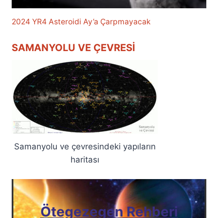
2024 YR4 Asteroidi Ay’a Çarpmayacak
SAMANYOLU VE ÇEVRESI
Samanyolu ve çevresindeki yapıların
haritası
Ötegezegen Rehberi