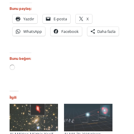
Bunu paylaş:
Yazdır
E-posta
X
WhatsApp
Facebook
Daha fazla
Bunu beğen:
Y
ü
k
l
e
n
İlgili
i
y
o
r
.
.