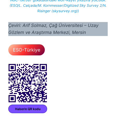
NGC-190387
gökadasındaki Wolf-Rayet yıldızına yolculuk
.
(ESO/L. Calçada/M. Kornmesser/Digitized Sky Survey 2/N.
Risinger (skysurvey.org))
Çeviri: Arif Solmaz, Çağ Üniversitesi – Uzay
Gözlem ve Araştırma Merkezi, Mersin
ESO-Türkiye
Haberin QR kodu