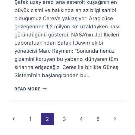
Şafak uzay aracı ana asteroit kuşağının en
Fuat
Özyar
büyük cismi ve hakkında en az bilgi sahibi
olduğumuz Ceres’e yaklaşıyor. Araç cüce
gezegenden 1,2 milyon km uzaktayken nasıl
göründüğünü gösterdi. NASA’nın Jet İticileri
Laboratuarı’ndan Şafak (Dawn) ekibi
yöneticisi Marc Rayman: “Sonunda henüz
gizemini koruyan bu yabancı dünyanın tüm
sırlarına erişeceğiz. Ceres ile birlikte Güneş
Sistemi’nin başlangıcından bu…
ŞAFAK’TAN
READ MORE
İLK
CERES
GÖRÜNTÜSÜ
Page
Previous
Next
1
2
3
4
5
navigation
Page
Page