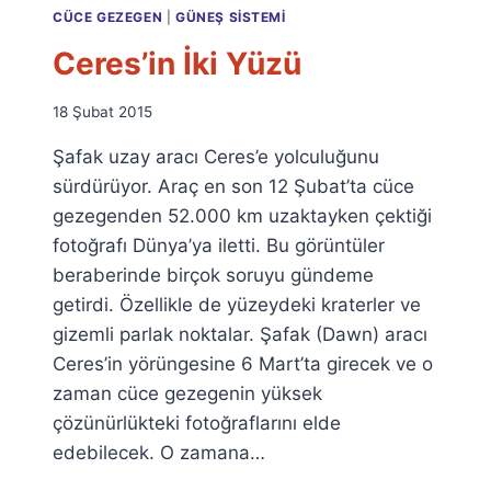
CÜCE GEZEGEN
|
GÜNEŞ SISTEMI
Ceres’in İki Yüzü
By
18 Şubat 2015
Ümit
Şafak uzay aracı Ceres’e yolculuğunu
Fuat
Özyar
sürdürüyor. Araç en son 12 Şubat’ta cüce
gezegenden 52.000 km uzaktayken çektiği
fotoğrafı Dünya’ya iletti. Bu görüntüler
beraberinde birçok soruyu gündeme
getirdi. Özellikle de yüzeydeki kraterler ve
gizemli parlak noktalar. Şafak (Dawn) aracı
Ceres’in yörüngesine 6 Mart’ta girecek ve o
zaman cüce gezegenin yüksek
çözünürlükteki fotoğraflarını elde
edebilecek. O zamana…