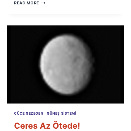
CERES’IN
READ MORE
İKI
YÜZÜ
CÜCE GEZEGEN
|
GÜNEŞ SISTEMI
Ceres Az Ötede!