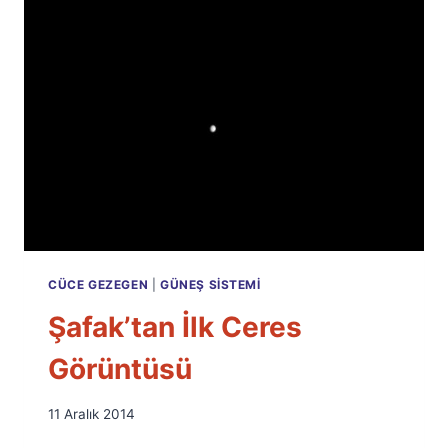
CÜCE GEZEGEN
|
GÜNEŞ SISTEMI
Şafak’tan İlk Ceres
Görüntüsü
By
11 Aralık 2014
Ümit