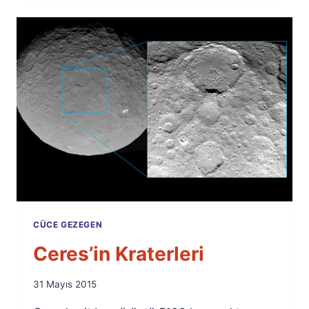
CÜCE GEZEGEN
Ceres’in Kraterleri
By
31 Mayıs 2015
Ümit