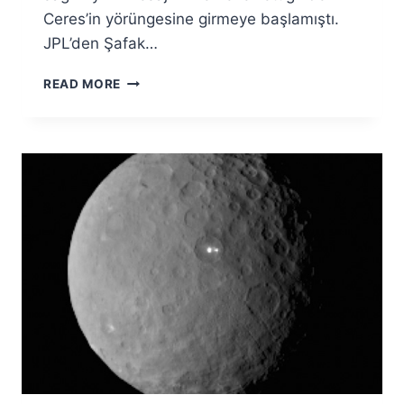
Ceres’in yörüngesine girmeye başlamıştı.
JPL’den Şafak…
CERES’TE
READ MORE
ŞAFAK
ZAMANI