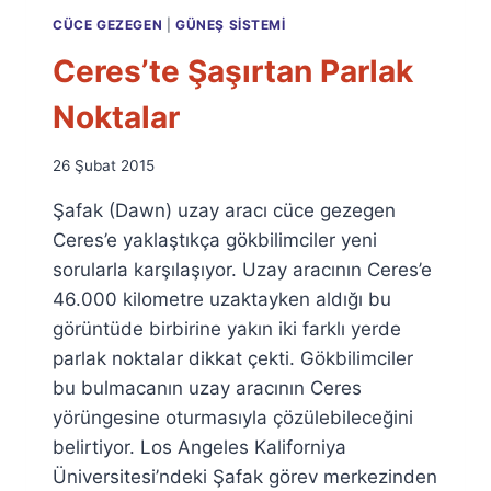
CÜCE GEZEGEN
|
GÜNEŞ SISTEMI
Ceres’te Şaşırtan Parlak
Noktalar
By
26 Şubat 2015
Ümit
Şafak (Dawn) uzay aracı cüce gezegen
Fuat
Özyar
Ceres’e yaklaştıkça gökbilimciler yeni
sorularla karşılaşıyor. Uzay aracının Ceres’e
46.000 kilometre uzaktayken aldığı bu
görüntüde birbirine yakın iki farklı yerde
parlak noktalar dikkat çekti. Gökbilimciler
bu bulmacanın uzay aracının Ceres
yörüngesine oturmasıyla çözülebileceğini
belirtiyor. Los Angeles Kaliforniya
Üniversitesi’ndeki Şafak görev merkezinden