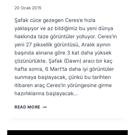
By
20 Ocak 2015
Ümit
Şafak cüce gezegen Ceres’e hızla
Fuat
Özyar
yaklaşıyor ve az bildiğimiz bu yeni dünya
hakkında taze görüntüler yolluyor. Ceres’in
yeni 27 piksellik görüntüsü, Aralık ayının
başında alınana göre 3 kat daha yüksek
çözünürlükte. Şafak (Dawn) aracı bir kaç
hafta sonra, 6 Mart’ta daha iyi görüntüler
sunmaya başlayacak, çünkü bu tarihten
itibaren araç Ceres’in yörüngesine girme
hazırlıklarına başlayacak…
CERES
READ MORE
AZ
ÖTEDE!