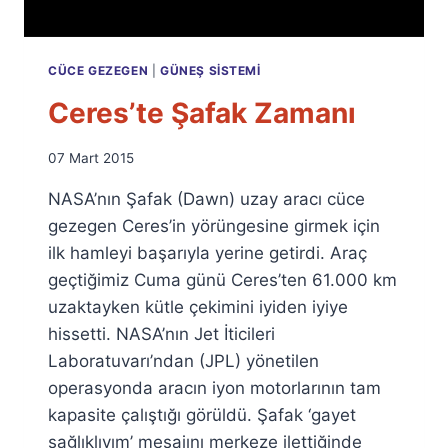
CÜCE GEZEGEN
|
GÜNEŞ SISTEMI
Ceres’te Şafak Zamanı
By
07 Mart 2015
Ümit
NASA’nın Şafak (Dawn) uzay aracı cüce
Fuat
Özyar
gezegen Ceres’in yörüngesine girmek için
ilk hamleyi başarıyla yerine getirdi. Araç
geçtiğimiz Cuma günü Ceres’ten 61.000 km
uzaktayken kütle çekimini iyiden iyiye
hissetti. NASA’nın Jet İticileri
Laboratuvarı’ndan (JPL) yönetilen
operasyonda aracın iyon motorlarının tam
kapasite çalıştığı görüldü. Şafak ‘gayet
sağlıklıyım’ mesajını merkeze ilettiğinde