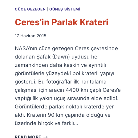
CÜCE GEZEGEN
|
GÜNEŞ SISTEMI
Ceres’in Parlak Krateri
By
17 Haziran 2015
Ümit
NASA’nın cüce gezegen Ceres çevresinde
Fuat
Özyar
dolanan Şafak (Dawn) uydusu her
zamankinden daha keskin ve ayrıntılı
görüntülerle yüzeydeki bol kraterli yapıyı
gösterdi. Bu fotoğraflar ilk haritalama
çalışması için aracın 4400 km çaplı Ceres’e
yaptığı ilk yakın uçuş sırasında elde edildi.
Görüntülerde parlak noktalı kraterde yer
aldı. Kraterin 90 km çapında olduğu ve
üzerinde birçok ve farklı…
CERES’IN
READ MORE