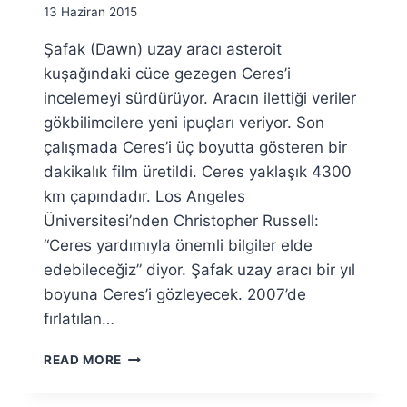
By
13 Haziran 2015
Ümit
Şafak (Dawn) uzay aracı asteroit
Fuat
Özyar
kuşağındaki cüce gezegen Ceres’i
incelemeyi sürdürüyor. Aracın ilettiği veriler
gökbilimcilere yeni ipuçları veriyor. Son
çalışmada Ceres’i üç boyutta gösteren bir
dakikalık film üretildi. Ceres yaklaşık 4300
km çapındadır. Los Angeles
Üniversitesi’nden Christopher Russell:
“Ceres yardımıyla önemli bilgiler elde
edebileceğiz” diyor. Şafak uzay aracı bir yıl
boyuna Ceres’i gözleyecek. 2007’de
fırlatılan…
CERES
READ MORE
YAKIN
PLANDA