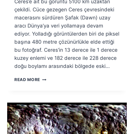
Ceres’e ait bu görüntü 5100 km uzaktan
Fuat
Özyar
çekildi. Cüce gezegen Ceres çevresindeki
macerasını sürdüren Şafak (Dawn) uzay
aracı Dünya’ya veri yollamaya devam
ediyor. Yolladığı görüntülerden biri de piksel
başına 480 metre çözünürlükle elde ettiği
bu fotoğraf. Ceres’in 13 derece ile 1 derece
kuzey enlemi ve 182 derece ile 228 derece
doğu boylamı arasındaki bölgede eski…
CERES’IN
READ MORE
KRATERLERI