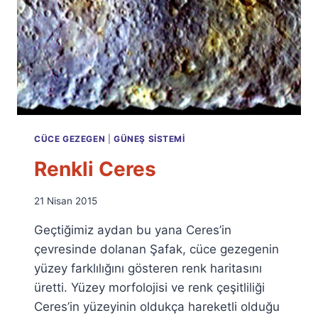
CÜCE GEZEGEN
|
GÜNEŞ SISTEMI
Renkli Ceres
By
21 Nisan 2015
Ümit
Geçtiğimiz aydan bu yana Ceres’in
Fuat
Özyar
çevresinde dolanan Şafak, cüce gezegenin
yüzey farklılığını gösteren renk haritasını
üretti. Yüzey morfolojisi ve renk çeşitliliği
Ceres’in yüzeyinin oldukça hareketli olduğu