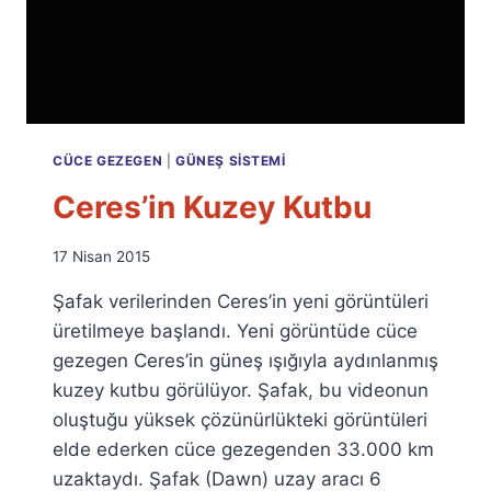
CÜCE GEZEGEN
|
GÜNEŞ SISTEMI
Ceres’in Kuzey Kutbu
By
17 Nisan 2015
Ümit
Şafak verilerinden Ceres’in yeni görüntüleri
Fuat
Özyar
üretilmeye başlandı. Yeni görüntüde cüce
gezegen Ceres’in güneş ışığıyla aydınlanmış
kuzey kutbu görülüyor. Şafak, bu videonun
oluştuğu yüksek çözünürlükteki görüntüleri
elde ederken cüce gezegenden 33.000 km
uzaktaydı. Şafak (Dawn) uzay aracı 6