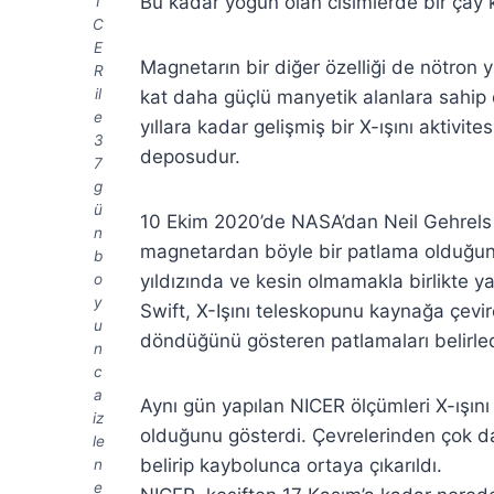
Bu kadar yoğun olan cisimlerde bir çay 
I
C
E
Magnetarın bir diğer özelliği de nötron 
R
il
kat daha güçlü manyetik alanlara sahip
e
yıllara kadar gelişmiş bir X-ışını aktivi
3
deposudur.
7
g
ü
10 Ekim 2020’de NASA’dan Neil Gehrels
n
magnetardan böyle bir patlama olduğunu
b
yıldızında ve kesin olmamakla birlikte ya
o
y
Swift, X-Işını teleskopunu kaynağa çevi
u
döndüğünü gösteren patlamaları belirled
n
c
a
Aynı gün yapılan NICER ölçümleri X-ışı
iz
olduğunu gösterdi. Çevrelerinden çok d
le
belirip kaybolunca ortaya çıkarıldı.
n
e