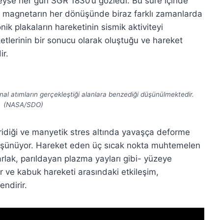
eyse her gün SGR 1830’u gözledi. Bu süre içinde
ve magnetarın her dönüşünde biraz farklı zamanlarda
ik plakaların hareketinin sismik aktiviteyi
etlerinin bir sonucu olarak oluştuğu ve hareket
ir.
al atımların gerçekleştiği alanlara benzediği düşünülmektedir.
(NASA/SDO)
ridiği ve manyetik stres altında yavaşça deforme
 düşünüyor. Hareket eden üç sıcak nokta muhtemelen
rlak, parıldayan plazma yayları gibi- yüzeye
er ve kabuk hareketi arasındaki etkileşim,
ndirir.