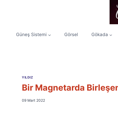
Skip
to
content
Güneş Sistemi
Görsel
Gökada
YILDIZ
Bir Magnetarda Birleşen
By
09 Mart 2022
Ümit
Fuat
Özyar