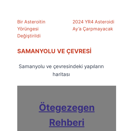
Bir Asteroitin
2024 YR4 Asteroidi
Yörüngesi
Ay’a Çarpmayacak
Değiştirildi
SAMANYOLU VE ÇEVRESI
Samanyolu ve çevresindeki yapıların
haritası
Ötegezegen
Rehberi