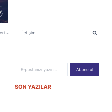
eri
İletişim
E-postanızı yazın…
Abone ol
SON YAZILAR