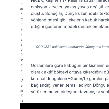
NICER, keşiften 17 Kasım’a kadar nered
n
emisyon zirveleri yavaş yavaş değişti 
m
oluştu. Sonuçlar, Dünya üzerindeki tekton
a
g
yönlendirmesi gibi lekelerin kabuk harek
n
ettiğini gösteren modeli desteklemekted
e
t
a
r
SGR 1830’daki sıcak noktaların Güneş’teki koron
y
ü
z
Gözlemlere göre kabuğun bir kısmının e
e
yi
olarak aktif bölgeyi ortaya çıkardığını
n
koronal döngülerin –Güneş’te görülen pa
d
bağlandığı yerleri temsil ediyor. Döngül
e
ki
sürüklenme ve birleşme davranışını yönle
X
-ı
şı