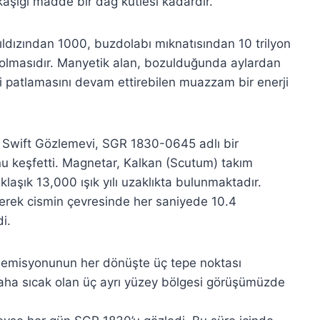
kaşığı madde bir dağ kütlesi kadardır.
yıldızından 1000, buzdolabı mıknatısından 10 trilyon
 olmasıdır. Manyetik alan, bozulduğunda aylardan
tesi patlamasını devam ettirebilen muazzam bir enerji
 Swift Gözlemevi, SGR 1830-0645 adlı bir
 keşfetti. Magnetar, Kalkan (Scutum) takım
klaşık 13,000 ışık yılı uzaklıkta bulunmaktadır.
rerek cismin çevresinde her saniyede 10.4
i.
nı emisyonunun her dönüşte üç tepe noktası
aha sıcak olan üç ayrı yüzey bölgesi görüşümüzde