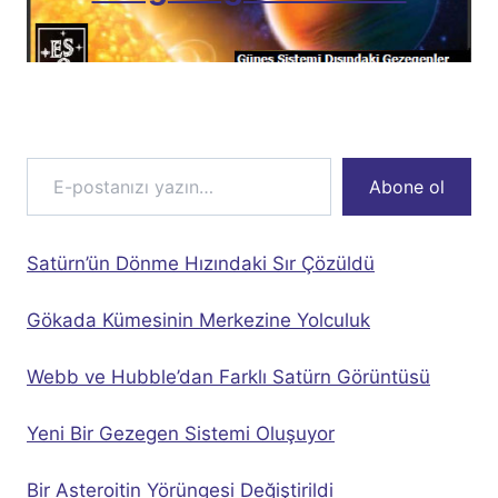
E-postanızı yazın…
Abone ol
Satürn’ün Dönme Hızındaki Sır Çözüldü
Gökada Kümesinin Merkezine Yolculuk
Webb ve Hubble’dan Farklı Satürn Görüntüsü
Yeni Bir Gezegen Sistemi Oluşuyor
Bir Asteroitin Yörüngesi Değiştirildi