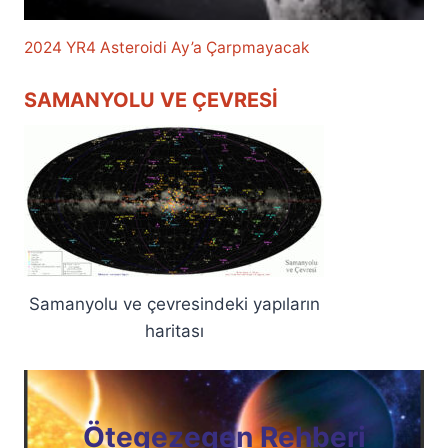
2024 YR4 Asteroidi Ay’a Çarpmayacak
SAMANYOLU VE ÇEVRESI
Samanyolu ve çevresindeki yapıların
haritası
Ötegezegen Rehberi