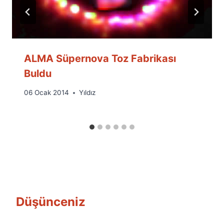
ALMA Süpernova Toz Fabrikası
Buldu
By
06 Ocak 2014
Yıldız
Ümit
Fuat
Özyar
Düşünceniz