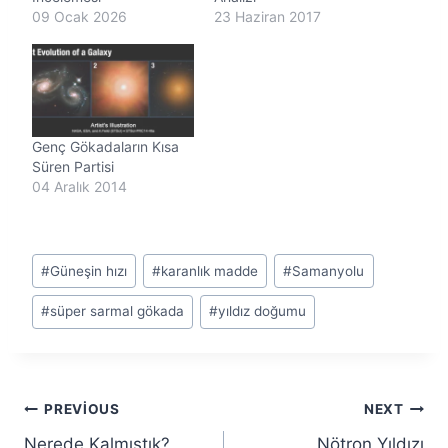
09 Ocak 2026
23 Haziran 2017
Genç Gökadaların Kısa
Süren Partisi
04 Aralık 2014
Post
#
Güneşin hızı
#
karanlık madde
#
Samanyolu
Tags:
#
süper sarmal gökada
#
yıldız doğumu
Yazı
PREVIOUS
NEXT
Nerede Kalmıştık?
Nötron Yıldızı