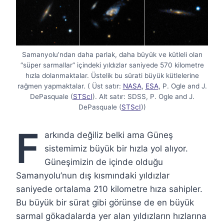
Samanyolu’ndan daha parlak, daha büyük ve kütleli olan
“süper sarmallar” içindeki yıldızlar saniyede 570 kilometre
hızla dolanmaktalar. Üstelik bu sürati büyük kütlelerine
rağmen yapmaktalar. ( Üst satır:
NASA
,
ESA
, P. Ogle and J.
DePasquale (
STScI
). Alt satır: SDSS, P. Ogle and J.
DePasquale (
STScI
))
F
arkında değiliz belki ama Güneş
sistemimiz büyük bir hızla yol alıyor.
Güneşimizin de içinde olduğu
Samanyolu’nun dış kısmındaki yıldızlar
saniyede ortalama 210 kilometre hıza sahipler.
Bu büyük bir sürat gibi görünse de en büyük
sarmal gökadalarda yer alan yıldızların hızlarına