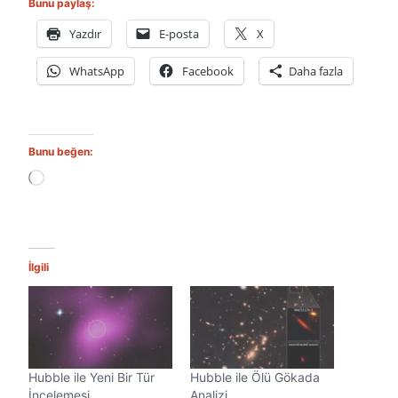
Bunu paylaş:
Yazdır
E-posta
X
WhatsApp
Facebook
Daha fazla
Bunu beğen:
Y
ü
k
l
e
n
İlgili
i
y
o
r
.
.
Hubble ile Yeni Bir Tür
Hubble ile Ölü Gökada
.
İncelemesi
Analizi