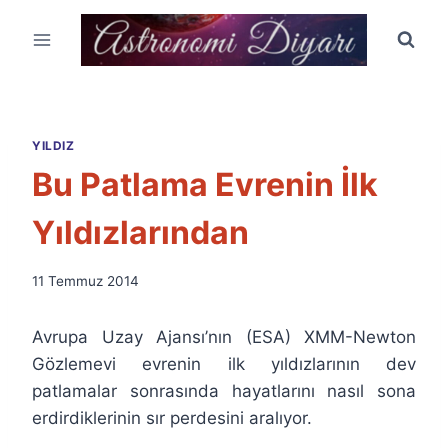
Skip
to
content
YILDIZ
Bu Patlama Evrenin İlk
Yıldızlarından
By
11 Temmuz 2014
Ümit
Fuat
Avrupa Uzay Ajansı’nın (ESA) XMM-Newton
Özyar
Gözlemevi evrenin ilk yıldızlarının dev
patlamalar sonrasında hayatlarını nasıl sona
erdirdiklerinin sır perdesini aralıyor.