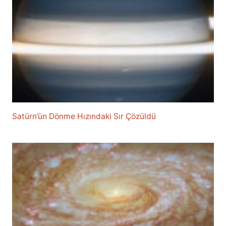
Satürn’ün Dönme Hızındaki Sır Çözüldü