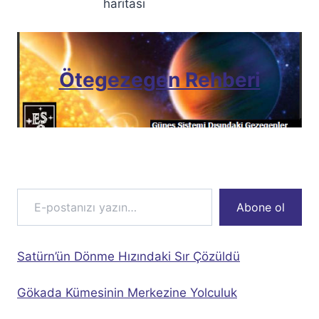
haritası
Ötegezegen Rehberi
E-postanızı yazın…
Abone ol
Satürn’ün Dönme Hızındaki Sır Çözüldü
Gökada Kümesinin Merkezine Yolculuk