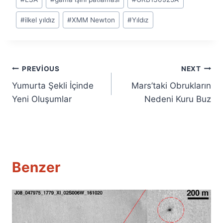
#
ilkel yıldız
#
XMM Newton
#
Yıldız
Yazı
PREVIOUS
NEXT
Yumurta Şekli İçinde
Mars’taki Obrukların
gezinmesi
Yeni Oluşumlar
Nedeni Kuru Buz
Benzer