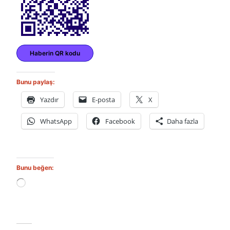
Haberin QR kodu
Bunu paylaş:
Yazdır
E-posta
X
WhatsApp
Facebook
Daha fazla
Bunu beğen:
Y
ü
k
l
e