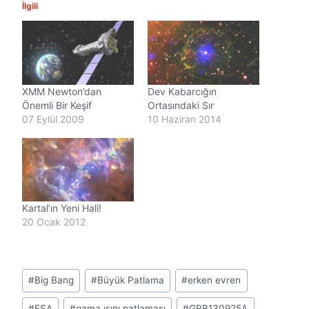
n
İlgili
i
y
o
r
.
.
XMM Newton’dan
Dev Kabarcığın
.
Önemli Bir Keşif
Ortasındaki Sır
07 Eylül 2009
10 Haziran 2014
Kartal’ın Yeni Hali!
20 Ocak 2012
Post
#
Big Bang
#
Büyük Patlama
#
erken evren
Tags:
#
ESA
#
gama ışını patlaması
#
GRB130925A