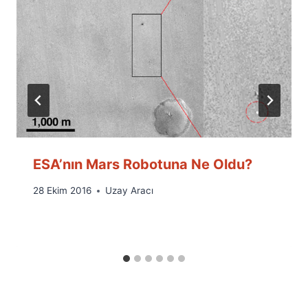
ESA’nın Mars Robotuna Ne Oldu?
By
28 Ekim 2016
Uzay Aracı
Ümit
Fuat
Özyar