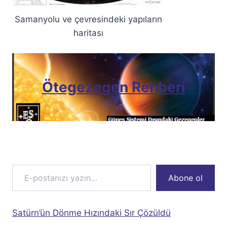
Samanyolu ve çevresindeki yapıların
haritası
Ötegezegen Rehberi
E-postanızı yazın…
Abone ol
Satürn’ün Dönme Hızındaki Sır Çözüldü