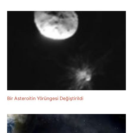
Bir Asteroitin Yörüngesi Değiştirildi