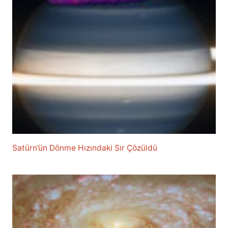
Satürn’ün Dönme Hızındaki Sır Çözüldü