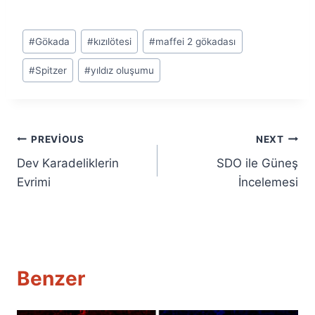
Post
#
Gökada
#
kızılötesi
#
maffei 2 gökadası
Tags:
#
Spitzer
#
yıldız oluşumu
Yazı
PREVIOUS
NEXT
Dev Karadeliklerin
SDO ile Güneş
gezinmesi
Evrimi
İncelemesi
Benzer