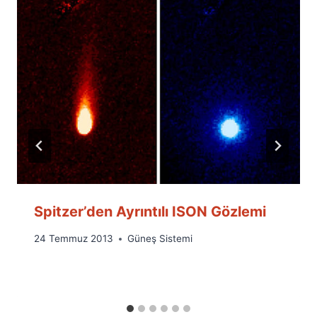
Spitzer’den Ayrıntılı ISON Gözlemi
By
24 Temmuz 2013
Güneş Sistemi
Ümit
Fuat
Özyar