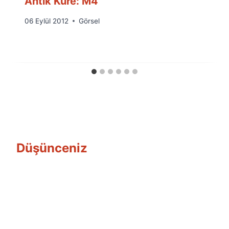
Antik Küre: M4
By
06 Eylül 2012
Görsel
Ümit
Fuat
Özyar
Düşünceniz