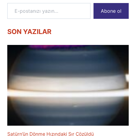
E-postanızı yazın…
Abone ol
SON YAZILAR
Satürn’ün Dönme Hızındaki Sır Çözüldü