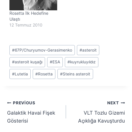
Rosetta İlk Hedefine
Ulaştı
12 Temmuz 2010
Post
#
67P/Churyumov-Gerasimenko
#
asteroit
Tags:
#
asteroit kuşağı
#
ESA
#
kuyrukluyıldız
#
Lutetia
#
Rosetta
#
Steins asteroit
Yazı
PREVIOUS
NEXT
Galaktik Havai Fişek
VLT Tozlu Gizemi
gezinmesi
Gösterisi
Açıklığa Kavuşturdu