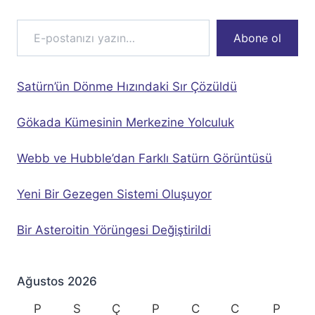
E-postanızı yazın…
Abone ol
Satürn’ün Dönme Hızındaki Sır Çözüldü
Gökada Kümesinin Merkezine Yolculuk
Webb ve Hubble’dan Farklı Satürn Görüntüsü
Yeni Bir Gezegen Sistemi Oluşuyor
Bir Asteroitin Yörüngesi Değiştirildi
Ağustos 2026
P
S
Ç
P
C
C
P